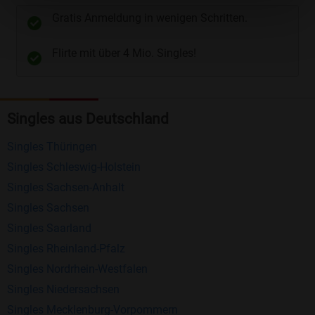
unterschiedliche Wege gewählt werden. Wie z.B.
Gratis Anmeldung in wenigen Schritten.
Telefon
und
E-Mail
.
Flirte mit über 4 Mio. Singles!
Kostenlose Funktionen bei Bildkontakte
Registrierung
: Erstellen Sie Ihr eigenes Profil
Singles aus Deutschland
kostenlos.
Mitglieder finden
: Suchen Sie kostenlos nach
Singles Thüringen
anderen Singles die zu Ihnen passen.
Singles Schleswig-Holstein
Profile einsehen
: Sie können andere Profile
Singles Sachsen-Anhalt
inklusive des Profilbldes kostenlos ansehen.
Singles Sachsen
Kostenloses Nachrichtensystem
: Alle wichtigen
Singles Saarland
Funktionen des Nachrichtensystems sind völlig
Singles Rheinland-Pfalz
kostenlos und ohne versteckte Kosten!
Singles Nordrhein-Westfalen
Singles Niedersachsen
Schreiben Sie kostenlos Nachrichten an
Singles Mecklenburg-Vorpommern
anderen Mitgliedern.