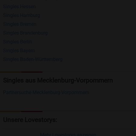
Singles Hessen
Erhalten und beantworten Sie kostenlos
Singles Hamburg
Nachrichten von anderen Mitgliedern.
Singles Bremen
Matching-Spiel
: Matchen Sie täglich bis zu 100
Singles Brandenburg
Profile ohne zusätzliche Kosten. So können Sie
Singles Berlin
Singles Bayern
spielend neue Leute kennenlernen.
Singles Baden-Württemberg
Was macht Bildkontakte besonders?
Kostenlose Kontaktfunktionen
: Im Gegensatz zu
Singles aus Mecklenburg-Vorpommern
vielen anderen Singlebörsen bietet Bildkontakte
Partnersuche Mecklenburg-Vorpommern
viele wichtige Funktionen zur Kontaktaufnahme
kostenlos an.
Große Community
: Mit über 4 Millionen
Unsere Lovestorys:
Registrierungen haben Sie beste Chancen,
jemanden zu finden, der zu Ihnen passt.
Mehr Lovestorys anzeigen