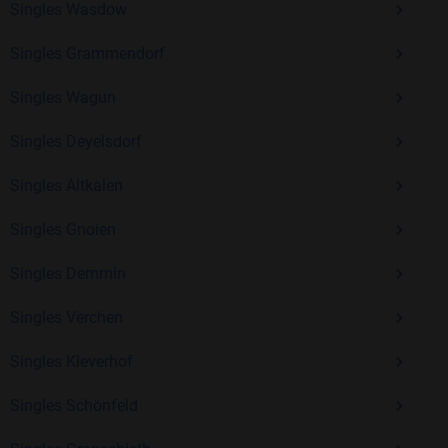
Singles Wasdow
Erfahrung und vielen positiven Bewertungen.
Singles Grammendorf
Kostenlos anmelden und neue Leute kennenlernen
Singles Wagun
Singles Deyelsdorf
Mit Bildkontakte kannst du den nächsten Schritt wagen –
ohne Druck, aber mit viel Freude. Starte jetzt deine Reise und
Singles Altkalen
entdecke, wie schön es ist, jemanden zu finden, der wirklich
zu dir passt.
Singles Gnoien
Singles Demmin
Singles Verchen
Singles Kleverhof
Singles Schönfeld