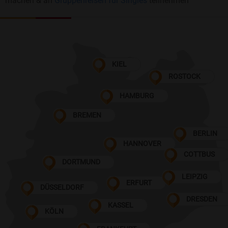
machen & an
Gruppenreisen für Singles
teilnehmen
KIEL
ROSTOCK
HAMBURG
BREMEN
BERLIN
HANNOVER
COTTBUS
DORTMUND
LEIPZIG
ERFURT
DÜSSELDORF
DRESDEN
KASSEL
KÖLN