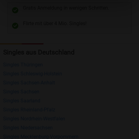
unterschiedliche Wege gewählt werden. Wie z.B.
Gratis Anmeldung in wenigen Schritten.
Telefon
und
E-Mail
.
Flirte mit über 4 Mio. Singles!
Kostenlose Funktionen bei Bildkontakte
Registrierung
: Erstellen Sie Ihr eigenes Profil
Singles aus Deutschland
kostenlos.
Mitglieder finden
: Suchen Sie kostenlos nach
Singles Thüringen
anderen Singles die zu Ihnen passen.
Singles Schleswig-Holstein
Profile einsehen
: Sie können andere Profile
Singles Sachsen-Anhalt
inklusive des Profilbldes kostenlos ansehen.
Singles Sachsen
Kostenloses Nachrichtensystem
: Alle wichtigen
Singles Saarland
Funktionen des Nachrichtensystems sind völlig
Singles Rheinland-Pfalz
kostenlos und ohne versteckte Kosten!
Singles Nordrhein-Westfalen
Singles Niedersachsen
Schreiben Sie kostenlos Nachrichten an
Singles Mecklenburg-Vorpommern
anderen Mitgliedern.