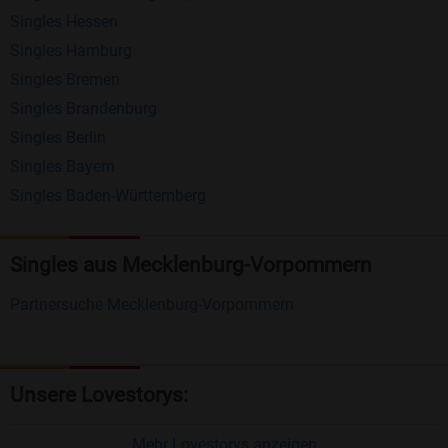
Singles Hessen
Erhalten und beantworten Sie kostenlos
Singles Hamburg
Nachrichten von anderen Mitgliedern.
Singles Bremen
Matching-Spiel
: Matchen Sie täglich bis zu 100
Singles Brandenburg
Profile ohne zusätzliche Kosten. So können Sie
Singles Berlin
Singles Bayern
spielend neue Leute kennenlernen.
Singles Baden-Württemberg
Was macht Bildkontakte besonders?
Kostenlose Kontaktfunktionen
: Im Gegensatz zu
Singles aus Mecklenburg-Vorpommern
vielen anderen Singlebörsen bietet Bildkontakte
Partnersuche Mecklenburg-Vorpommern
viele wichtige Funktionen zur Kontaktaufnahme
kostenlos an.
Große Community
: Mit über 4 Millionen
Unsere Lovestorys:
Registrierungen haben Sie beste Chancen,
jemanden zu finden, der zu Ihnen passt.
Mehr Lovestorys anzeigen