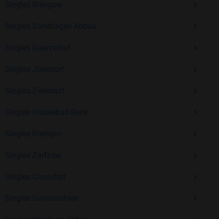
Singles Blengow
Erfahrung und vielen positiven Bewertungen.
Singles Sandhagen Abbau
Kostenlos anmelden und neue Leute kennenlernen
Singles Gaarzerhof
Singles Jörnstorf
Mit Bildkontakte kannst du den nächsten Schritt wagen –
ohne Druck, aber mit viel Freude. Starte jetzt deine Reise und
Singles Zweedorf
entdecke, wie schön es ist, jemanden zu finden, der wirklich
zu dir passt.
Singles Ostseebad Rerik
Singles Krempin
Singles Zarfzow
Singles Clausdorf
Singles Garvsmühlen