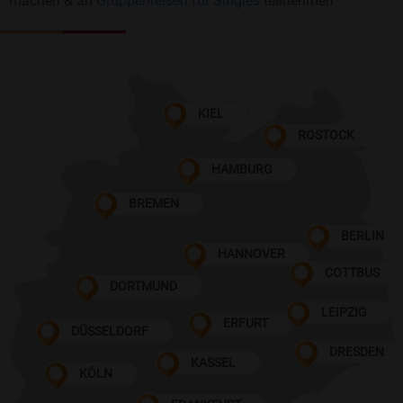
machen & an
Gruppenreisen für Singles
teilnehmen
KIEL
ROSTOCK
HAMBURG
BREMEN
BERLIN
HANNOVER
COTTBUS
DORTMUND
LEIPZIG
ERFURT
DÜSSELDORF
DRESDEN
KASSEL
KÖLN