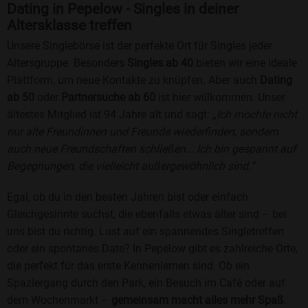
Dating in Pepelow - Singles in deiner
Altersklasse treffen
Unsere Singlebörse ist der perfekte Ort für Singles jeder
Altersgruppe. Besonders
Singles ab 40
bieten wir eine ideale
Plattform, um neue Kontakte zu knüpfen. Aber auch
Dating
ab 50
oder
Partnersuche ab 60
ist hier willkommen. Unser
ältestes Mitglied ist 94 Jahre alt und sagt:
„Ich möchte nicht
nur alte Freundinnen und Freunde wiederfinden, sondern
auch neue Freundschaften schließen... Ich bin gespannt auf
Begegnungen, die vielleicht außergewöhnlich sind.“
Egal, ob du in den besten Jahren bist oder einfach
Gleichgesinnte suchst, die ebenfalls etwas älter sind – bei
uns bist du richtig. Lust auf ein spannendes Singletreffen
oder ein spontanes Date? In Pepelow gibt es zahlreiche Orte,
die perfekt für das erste Kennenlernen sind. Ob ein
Spaziergang durch den Park, ein Besuch im Café oder auf
dem Wochenmarkt –
gemeinsam macht alles mehr Spaß
.