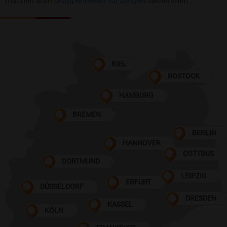
machen & an
Gruppenreisen für Singles
teilnehmen
KIEL
ROSTOCK
HAMBURG
BREMEN
BERLIN
HANNOVER
COTTBUS
DORTMUND
LEIPZIG
ERFURT
DÜSSELDORF
DRESDEN
KASSEL
KÖLN