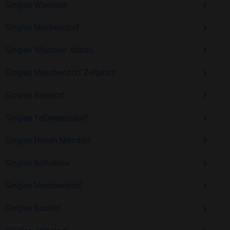
Singles Wischuer
Erfahrung und vielen positiven Bewertungen.
Singles Mechelsdorf
Kostenlos anmelden und neue Leute kennenlernen
Singles Wischuer Abbau
Singles Meschendorf Zeltplatz
Mit Bildkontakte kannst du den nächsten Schritt wagen –
ohne Druck, aber mit viel Freude. Starte jetzt deine Reise und
Singles Biendorf
entdecke, wie schön es ist, jemanden zu finden, der wirklich
zu dir passt.
Singles Teßmannsdorf
Singles Hohen Niendorf
Singles Büttelkow
Singles Meschendorf
Singles Bastorf