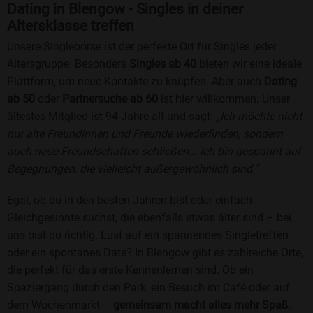
Dating in Blengow - Singles in deiner
Altersklasse treffen
Unsere Singlebörse ist der perfekte Ort für Singles jeder
Altersgruppe. Besonders
Singles ab 40
bieten wir eine ideale
Plattform, um neue Kontakte zu knüpfen. Aber auch
Dating
ab 50
oder
Partnersuche ab 60
ist hier willkommen. Unser
ältestes Mitglied ist 94 Jahre alt und sagt:
„Ich möchte nicht
nur alte Freundinnen und Freunde wiederfinden, sondern
auch neue Freundschaften schließen... Ich bin gespannt auf
Begegnungen, die vielleicht außergewöhnlich sind.“
Egal, ob du in den besten Jahren bist oder einfach
Gleichgesinnte suchst, die ebenfalls etwas älter sind – bei
uns bist du richtig. Lust auf ein spannendes Singletreffen
oder ein spontanes Date? In Blengow gibt es zahlreiche Orte,
die perfekt für das erste Kennenlernen sind. Ob ein
Spaziergang durch den Park, ein Besuch im Café oder auf
dem Wochenmarkt –
gemeinsam macht alles mehr Spaß
.