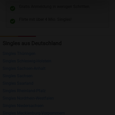
unterschiedliche Wege gewählt werden. Wie z.B.
Gratis Anmeldung in wenigen Schritten.
Telefon
und
E-Mail
.
Flirte mit über 4 Mio. Singles!
Kostenlose Funktionen bei Bildkontakte
Registrierung
: Erstellen Sie Ihr eigenes Profil
Singles aus Deutschland
kostenlos.
Mitglieder finden
: Suchen Sie kostenlos nach
Singles Thüringen
anderen Singles die zu Ihnen passen.
Singles Schleswig-Holstein
Profile einsehen
: Sie können andere Profile
Singles Sachsen-Anhalt
inklusive des Profilbldes kostenlos ansehen.
Singles Sachsen
Kostenloses Nachrichtensystem
: Alle wichtigen
Singles Saarland
Funktionen des Nachrichtensystems sind völlig
Singles Rheinland-Pfalz
kostenlos und ohne versteckte Kosten!
Singles Nordrhein-Westfalen
Singles Niedersachsen
Schreiben Sie kostenlos Nachrichten an
Singles Mecklenburg-Vorpommern
anderen Mitgliedern.