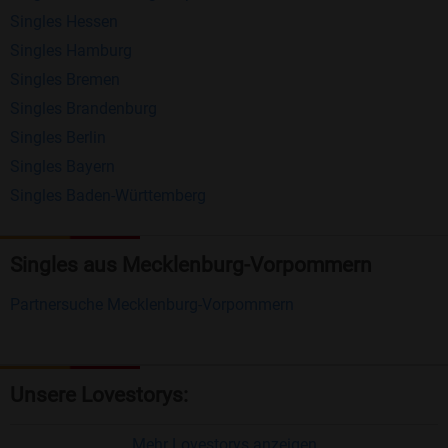
Singles Hessen
Erhalten und beantworten Sie kostenlos
Singles Hamburg
Nachrichten von anderen Mitgliedern.
Singles Bremen
Matching-Spiel
: Matchen Sie täglich bis zu 100
Singles Brandenburg
Profile ohne zusätzliche Kosten. So können Sie
Singles Berlin
Singles Bayern
spielend neue Leute kennenlernen.
Singles Baden-Württemberg
Was macht Bildkontakte besonders?
Kostenlose Kontaktfunktionen
: Im Gegensatz zu
Singles aus Mecklenburg-Vorpommern
vielen anderen Singlebörsen bietet Bildkontakte
Partnersuche Mecklenburg-Vorpommern
viele wichtige Funktionen zur Kontaktaufnahme
kostenlos an.
Große Community
: Mit über 4 Millionen
Unsere Lovestorys:
Registrierungen haben Sie beste Chancen,
jemanden zu finden, der zu Ihnen passt.
Mehr Lovestorys anzeigen