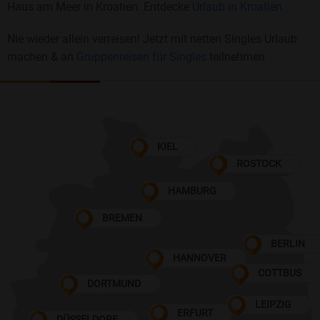
Haus am Meer in Kroatien. Entdecke
Urlaub in Kroatien.
Nie wieder allein verreisen! Jetzt mit netten Singles Urlaub
machen & an
Gruppenreisen für Singles
teilnehmen
KIEL
ROSTOCK
HAMBURG
BREMEN
BERLIN
HANNOVER
COTTBUS
DORTMUND
LEIPZIG
ERFURT
DÜSSELDORF