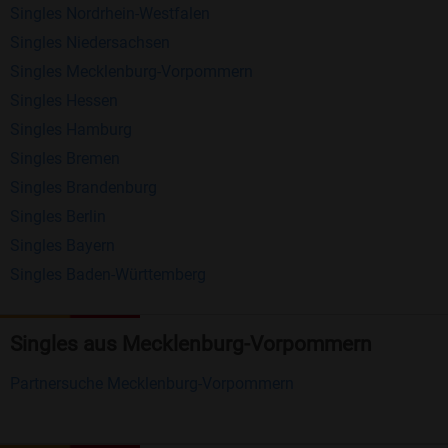
Singles Nordrhein-Westfalen
Schreiben Sie kostenlos Nachrichten an
Singles Niedersachsen
anderen Mitgliedern.
Singles Mecklenburg-Vorpommern
Erhalten und beantworten Sie kostenlos
Singles Hessen
Nachrichten von anderen Mitgliedern.
Singles Hamburg
Singles Bremen
Matching-Spiel
: Matchen Sie täglich bis zu 100
Singles Brandenburg
Profile ohne zusätzliche Kosten. So können Sie
Singles Berlin
spielend neue Leute kennenlernen.
Singles Bayern
Singles Baden-Württemberg
Was macht Bildkontakte besonders?
Kostenlose Kontaktfunktionen
: Im Gegensatz zu
Singles aus Mecklenburg-Vorpommern
vielen anderen Singlebörsen bietet Bildkontakte
viele wichtige Funktionen zur Kontaktaufnahme
Partnersuche Mecklenburg-Vorpommern
kostenlos an.
Große Community
: Mit über 4 Millionen