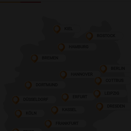
KIEL
ROSTOCK
HAMBURG
BREMEN
BERLIN
HANNOVER
COTTBUS
DORTMUND
LEIPZIG
ERFURT
DÜSSELDORF
DRESDEN
KASSEL
KÖLN
FRANKFURT