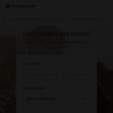
DE
Bundesland Mecklenburg-Vorpommern
Region Mecklenburg-Vorpom
Finde Singles aus Rastorf
Über 3.205 Singles in Mecklenburg-
Vorpommern
Ich suche
einen Mann
eine Frau
Altersbereich
Bitte auswählen