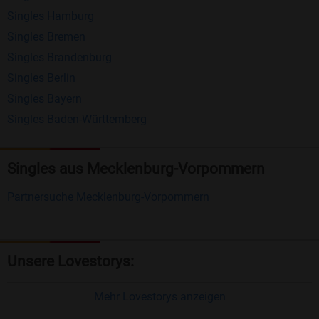
Singles Hamburg
Nachrichten von anderen Mitgliedern.
Singles Bremen
Matching-Spiel
: Matchen Sie täglich bis zu 100
Singles Brandenburg
Profile ohne zusätzliche Kosten. So können Sie
Singles Berlin
Singles Bayern
spielend neue Leute kennenlernen.
Singles Baden-Württemberg
Was macht Bildkontakte besonders?
Kostenlose Kontaktfunktionen
: Im Gegensatz zu
Singles aus Mecklenburg-Vorpommern
vielen anderen Singlebörsen bietet Bildkontakte
Partnersuche Mecklenburg-Vorpommern
viele wichtige Funktionen zur Kontaktaufnahme
kostenlos an.
Große Community
: Mit über 4 Millionen
Unsere Lovestorys:
Registrierungen haben Sie beste Chancen,
jemanden zu finden, der zu Ihnen passt.
Mehr Lovestorys anzeigen
Einfach und intuitiv
: Unsere Plattform ist