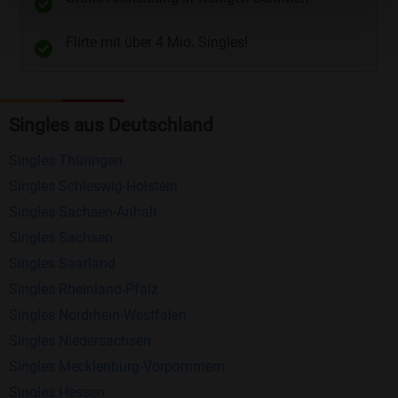
Telefon
und
E-Mail
.
Flirte mit über 4 Mio. Singles!
Kostenlose Funktionen bei Bildkontakte
Registrierung
: Erstellen Sie Ihr eigenes Profil
Singles aus Deutschland
kostenlos.
Mitglieder finden
: Suchen Sie kostenlos nach
Singles Thüringen
anderen Singles die zu Ihnen passen.
Singles Schleswig-Holstein
Profile einsehen
: Sie können andere Profile
Singles Sachsen-Anhalt
inklusive des Profilbldes kostenlos ansehen.
Singles Sachsen
Kostenloses Nachrichtensystem
: Alle wichtigen
Singles Saarland
Funktionen des Nachrichtensystems sind völlig
Singles Rheinland-Pfalz
kostenlos und ohne versteckte Kosten!
Singles Nordrhein-Westfalen
Singles Niedersachsen
Schreiben Sie kostenlos Nachrichten an
Singles Mecklenburg-Vorpommern
anderen Mitgliedern.
Singles Hessen
Erhalten und beantworten Sie kostenlos