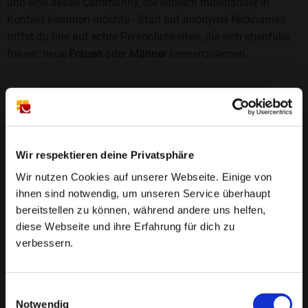
und eine aktive Community, die wirklich miteinander in
Kontakt kommen möchte - Statt auf anonyme Nicknames
triffst du hier auf echte Persönlichkeiten, die sich ebenfalls
freuen, neue
Frauen
oder
Männer
kennenzulernen.
Sicherheit und Vertrauen
Wir legen großen Wert auf Sicherheit und Datenschutz.
Jedes Profil wird manuell geprüft, und freiwillige
Echtheitschecks schaffen zusätzliches Vertrauen. Fake-
Wir respektieren deine Privatsphäre
Profile und unangemessenes Verhalten haben bei uns keinen
Wir nutzen Cookies auf unserer Webseite. Einige von
Platz.
Weiterlesen
ihnen sind notwendig, um unseren Service überhaupt
bereitstellen zu können, während andere uns helfen,
25 Jahre Erfahrung
: Seit 2000 bringt Bildkontakte
diese Webseite und ihre Erfahrung für dich zu
Menschen mit dem Wunsch nach einer
verbessern.
Partnerschaft zusammen. Dabei legen wir
großen Wert auf Sicherheit, Seriosität und eine
FAQ für Rastorf
Einwilligungsauswahl
vertrauensvolle Umgebung.
Notwendig