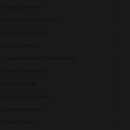
Singles Lutterstorf
Kostenlos anmelden und neue Leute kennenlernen
Singles Wendisch Rambow
Singles Fichtenhusen
Mit Bildkontakte kannst du den nächsten Schritt wagen –
ohne Druck, aber mit viel Freude. Starte jetzt deine Reise und
Singles Rambow
entdecke, wie schön es ist, jemanden zu finden, der wirklich
zu dir passt.
Singles Petersdorf b Wismar; Meckl
Singles Schulenbrook
Singles Drispeth
Singles Groß Krankow
Singles Klüssendorf
Singles Losten