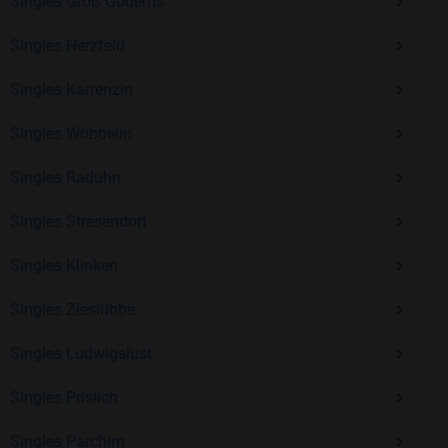
Singles Groß Godems
Kostenlos anmelden und neue Leute kennenlernen
Singles Herzfeld
Singles Karrenzin
Mit Bildkontakte kannst du den nächsten Schritt wagen –
ohne Druck, aber mit viel Freude. Starte jetzt deine Reise und
Singles Wöbbelin
entdecke, wie schön es ist, jemanden zu finden, der wirklich
zu dir passt.
Singles Raduhn
Singles Stresendorf
Singles Klinken
Singles Zieslübbe
Singles Ludwigslust
Singles Prislich
Singles Parchim