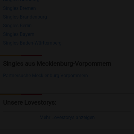
Nachrichten von anderen Mitgliedern.
Singles Bremen
Matching-Spiel
: Matchen Sie täglich bis zu 100
Singles Brandenburg
Profile ohne zusätzliche Kosten. So können Sie
Singles Berlin
Singles Bayern
spielend neue Leute kennenlernen.
Singles Baden-Württemberg
Was macht Bildkontakte besonders?
Kostenlose Kontaktfunktionen
: Im Gegensatz zu
Singles aus Mecklenburg-Vorpommern
vielen anderen Singlebörsen bietet Bildkontakte
Partnersuche Mecklenburg-Vorpommern
viele wichtige Funktionen zur Kontaktaufnahme
kostenlos an.
Große Community
: Mit über 4 Millionen
Unsere Lovestorys:
Registrierungen haben Sie beste Chancen,
jemanden zu finden, der zu Ihnen passt.
Mehr Lovestorys anzeigen
Einfach und intuitiv
: Unsere Plattform ist