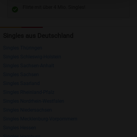
Flirte mit über 4 Mio. Singles!
Kostenlose Funktionen bei Bildkontakte
Registrierung
: Erstellen Sie Ihr eigenes Profil
Singles aus Deutschland
kostenlos.
Mitglieder finden
: Suchen Sie kostenlos nach
Singles Thüringen
anderen Singles die zu Ihnen passen.
Singles Schleswig-Holstein
Profile einsehen
: Sie können andere Profile
Singles Sachsen-Anhalt
inklusive des Profilbldes kostenlos ansehen.
Singles Sachsen
Kostenloses Nachrichtensystem
: Alle wichtigen
Singles Saarland
Funktionen des Nachrichtensystems sind völlig
Singles Rheinland-Pfalz
kostenlos und ohne versteckte Kosten!
Singles Nordrhein-Westfalen
Singles Niedersachsen
Schreiben Sie kostenlos Nachrichten an
Singles Mecklenburg-Vorpommern
anderen Mitgliedern.
Singles Hessen
Erhalten und beantworten Sie kostenlos
Singles Hamburg