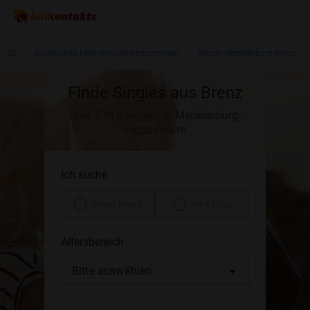
DE
Bundesland Mecklenburg-Vorpommern
Region Mecklenburg-Vorpom
Finde Singles aus Brenz
Über 2.919 Singles in Mecklenburg-
Vorpommern
Ich suche
einen Mann
eine Frau
Altersbereich
Bitte auswählen