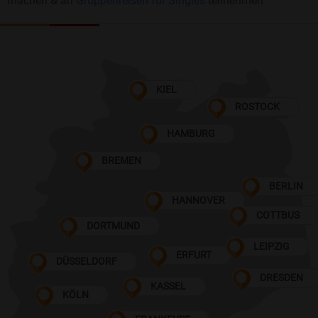
machen & an
Gruppenreisen für Singles
teilnehmen
KIEL
ROSTOCK
HAMBURG
BREMEN
BERLIN
HANNOVER
COTTBUS
DORTMUND
LEIPZIG
ERFURT
DÜSSELDORF
DRESDEN
KASSEL
KÖLN