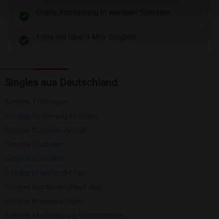
unterschiedliche Wege gewählt werden. Wie z.B.
Gratis Anmeldung in wenigen Schritten.
Telefon
und
E-Mail
.
Flirte mit über 4 Mio. Singles!
Kostenlose Funktionen bei Bildkontakte
Registrierung
: Erstellen Sie Ihr eigenes Profil
Singles aus Deutschland
kostenlos.
Mitglieder finden
: Suchen Sie kostenlos nach
Singles Thüringen
anderen Singles die zu Ihnen passen.
Singles Schleswig-Holstein
Profile einsehen
: Sie können andere Profile
Singles Sachsen-Anhalt
inklusive des Profilbldes kostenlos ansehen.
Singles Sachsen
Kostenloses Nachrichtensystem
: Alle wichtigen
Singles Saarland
Funktionen des Nachrichtensystems sind völlig
Singles Rheinland-Pfalz
kostenlos und ohne versteckte Kosten!
Singles Nordrhein-Westfalen
Singles Niedersachsen
Schreiben Sie kostenlos Nachrichten an
Singles Mecklenburg-Vorpommern
anderen Mitgliedern.