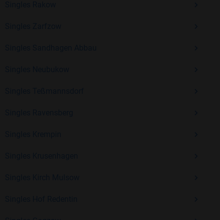
Singles Rakow
Erfahrung und vielen positiven Bewertungen.
Singles Zarfzow
Kostenlos anmelden und neue Leute kennenlernen
Singles Sandhagen Abbau
Singles Neubukow
Mit Bildkontakte kannst du den nächsten Schritt wagen –
ohne Druck, aber mit viel Freude. Starte jetzt deine Reise und
Singles Teßmannsdorf
entdecke, wie schön es ist, jemanden zu finden, der wirklich
zu dir passt.
Singles Ravensberg
Singles Krempin
Singles Krusenhagen
Singles Kirch Mulsow
Singles Hof Redentin