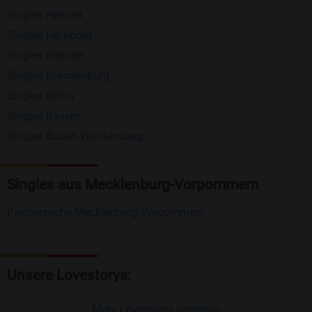
Singles Hessen
Erhalten und beantworten Sie kostenlos
Singles Hamburg
Nachrichten von anderen Mitgliedern.
Singles Bremen
Matching-Spiel
: Matchen Sie täglich bis zu 100
Singles Brandenburg
Profile ohne zusätzliche Kosten. So können Sie
Singles Berlin
Singles Bayern
spielend neue Leute kennenlernen.
Singles Baden-Württemberg
Was macht Bildkontakte besonders?
Kostenlose Kontaktfunktionen
: Im Gegensatz zu
Singles aus Mecklenburg-Vorpommern
vielen anderen Singlebörsen bietet Bildkontakte
Partnersuche Mecklenburg-Vorpommern
viele wichtige Funktionen zur Kontaktaufnahme
kostenlos an.
Große Community
: Mit über 4 Millionen
Unsere Lovestorys:
Registrierungen haben Sie beste Chancen,
jemanden zu finden, der zu Ihnen passt.
Mehr Lovestorys anzeigen