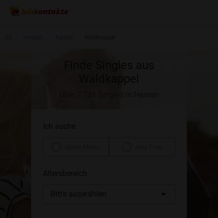
DE
Hessen
Kassel
Waldkappel
Finde Singles aus
Waldkappel
Über 7.731 Singles in Hessen
Ich suche
einen Mann
eine Frau
Altersbereich
Bitte auswählen