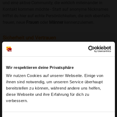
und eine aktive Community, die wirklich miteinander in
Kontakt kommen möchte - Statt auf anonyme Nicknames
triffst du hier auf echte Persönlichkeiten, die sich ebenfalls
freuen, neue
Frauen
oder
Männer
kennenzulernen.
Sicherheit und Vertrauen
Wir legen großen Wert auf Sicherheit und Datenschutz.
Jedes Profil wird manuell geprüft, und freiwillige
Echtheitschecks schaffen zusätzliches Vertrauen. Fake-
Profile und unangemessenes Verhalten haben bei uns keinen
Wir respektieren deine Privatsphäre
Platz.
Weiterlesen
Wir nutzen Cookies auf unserer Webseite. Einige von
ihnen sind notwendig, um unseren Service überhaupt
25 Jahre Erfahrung
: Seit 2000 bringt Bildkontakte
bereitstellen zu können, während andere uns helfen,
Menschen mit dem Wunsch nach einer
diese Webseite und ihre Erfahrung für dich zu
Partnerschaft zusammen. Dabei legen wir
verbessern.
großen Wert auf Sicherheit, Seriosität und eine
FAQ für Waldkappel
vertrauensvolle Umgebung.