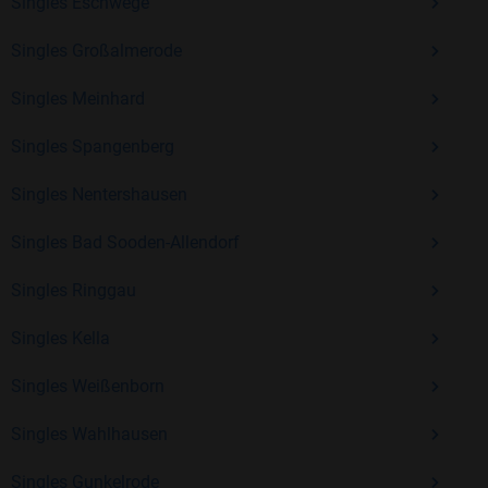
Erfahrung und vielen positiven Bewertungen.
Singles Eschwege
Kostenlos anmelden und neue Leute kennenlernen
Singles Großalmerode
Singles Meinhard
Mit Bildkontakte kannst du den nächsten Schritt wagen –
Singles Spangenberg
ohne Druck, aber mit viel Freude. Starte jetzt deine Reise und
entdecke, wie schön es ist, jemanden zu finden, der wirklich
Singles Nentershausen
zu dir passt.
Singles Bad Sooden-Allendorf
Singles Ringgau
Singles Kella
Singles Weißenborn
Singles Wahlhausen
Singles Gunkelrode