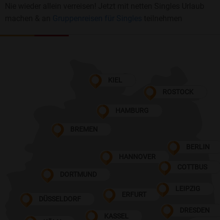
Nie wieder allein verreisen! Jetzt mit netten Singles Urlaub
machen & an
Gruppenreisen für Singles
teilnehmen
KIEL
ROSTOCK
HAMBURG
BREMEN
BERLIN
HANNOVER
COTTBUS
DORTMUND
LEIPZIG
ERFURT
DÜSSELDORF
DRESDEN
KASSEL