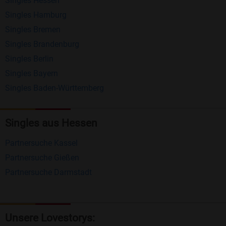
Singles Hessen
Erhalten und beantworten Sie kostenlos
Singles Hamburg
Nachrichten von anderen Mitgliedern.
Singles Bremen
Matching-Spiel
: Matchen Sie täglich bis zu 100
Singles Brandenburg
Profile ohne zusätzliche Kosten. So können Sie
Singles Berlin
Singles Bayern
spielend neue Leute kennenlernen.
Singles Baden-Württemberg
Was macht Bildkontakte besonders?
Kostenlose Kontaktfunktionen
: Im Gegensatz zu
Singles aus Hessen
vielen anderen Singlebörsen bietet Bildkontakte
Partnersuche Kassel
viele wichtige Funktionen zur Kontaktaufnahme
Partnersuche Gießen
kostenlos an.
Partnersuche Darmstadt
Große Community
: Mit über 4 Millionen
Registrierungen haben Sie beste Chancen,
jemanden zu finden, der zu Ihnen passt.
Unsere Lovestorys: