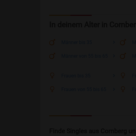
In deinem Alter in Cornbe
Männer
bis 35
M
Männer
von 55 bis 65
M
Frauen
bis 35
F
Frauen
von 55 bis 65
F
Finde Singles aus Cornberg un