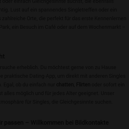
t oder einfach Gleichgesinnte suchst, die ebenfalls
chtig. Lust auf ein spannendes Singletreffen oder ein
 zahlreiche Orte, die perfekt für das erste Kennenlernen
 Park, ein Besuch im Café oder auf dem Wochenmarkt –
.
ht
nersuche erheblich. Du möchtest gerne von zu Hause
e praktische Dating-App, um direkt mit anderen Singles
 Egal, ob du einfach nur
chatten
,
Flirten
oder sofort ein
t alles möglich und für jedes Alter geeignet. Unser
Atmosphäre für Singles, die Gleichgesinnte suchen.
 dir passen – Willkommen bei Bildkontakte