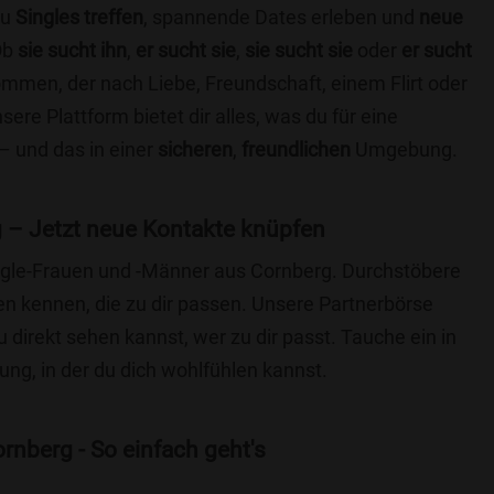
du
Singles treffen
, spannende Dates erleben und
neue
Ob
sie sucht ihn
,
er sucht sie
,
sie sucht sie
oder
er sucht
kommen, der nach Liebe, Freundschaft, einem Flirt oder
re Plattform bietet dir alles, was du für eine
– und das in einer
sicheren
,
freundlichen
Umgebung.
 – Jetzt neue Kontakte knüpfen
Single-Frauen und -Männer aus Cornberg. Durchstöbere
 kennen, die zu dir passen. Unsere Partnerbörse
du direkt sehen kannst, wer zu dir passt. Tauche ein in
ng, in der du dich wohlfühlen kannst.
rnberg - So einfach geht's