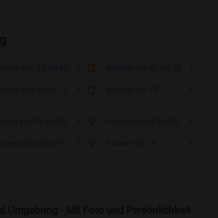
rg
änner
von 35 bis 45
Männer
von 45 bis 55
änner
von 65 bis 75
Männer
von 75
rauen
von 35 bis 45
Frauen
von 45 bis 55
rauen
von 65 bis 75
Frauen
von 75
d Umgebung - Mit Foto und Persönlichkeit