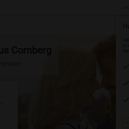
Jet
Ha
Wil
du 
aus Cornberg
dam
 Hessen
au
R