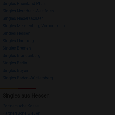
Singles Rheinland-Pfalz
kostenlos und ohne versteckte Kosten!
Singles Nordrhein-Westfalen
Schreiben Sie kostenlos Nachrichten an
Singles Niedersachsen
anderen Mitgliedern.
Singles Mecklenburg-Vorpommern
Erhalten und beantworten Sie kostenlos
Singles Hessen
Nachrichten von anderen Mitgliedern.
Singles Hamburg
Singles Bremen
Matching-Spiel
: Matchen Sie täglich bis zu 100
Singles Brandenburg
Profile ohne zusätzliche Kosten. So können Sie
Singles Berlin
spielend neue Leute kennenlernen.
Singles Bayern
Singles Baden-Württemberg
Was macht Bildkontakte besonders?
Kostenlose Kontaktfunktionen
: Im Gegensatz zu
Singles aus Hessen
vielen anderen Singlebörsen bietet Bildkontakte
viele wichtige Funktionen zur Kontaktaufnahme
Partnersuche Kassel
kostenlos an.
Partnersuche Gießen