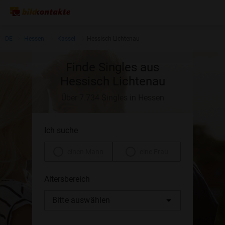
DE
Hessen
Kassel
Hessisch Lichtenau
Finde Singles aus
Hessisch Lichtenau
Über 7.734 Singles in Hessen
Ich suche
einen Mann
eine Frau
Altersbereich
Bitte auswählen