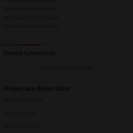
Partnersuche Oberfranken
jemanden zu finden, der zu Ihnen passt.
Partnersuche Oberbayern
Einfach und intuitiv
: Unsere Plattform ist
Partnersuche Niederbayern
benutzerfreundlich gestaltet, sodass Sie sich voll
Partnersuche Mittelfranken
und ganz auf das Kennenlernen konzentrieren
können.
Unsere Lovestorys:
Optionaler Premium-Zugang
: Für nur 14,90
€/Monat können Sie zusätzliche Funktionen
Mehr Lovestorys anzeigen
freischalten, die Ihre Chancen bei der
Partnersuche verbessern.
Singles aus deiner Nähe:
Jetzt kostenlos anmelden und neue Menschen
Singles Ochsenfurt
kennenlernen
Sind Sie bereit, Ihr Liebesglück selbst in die Hand zu
Singles Segnitz
nehmen? Dann melden Sie sich jetzt kostenlos bei
Singles Marktbreit
Bildkontakte an! Hier warten Singles ab 40, die genau wie Sie