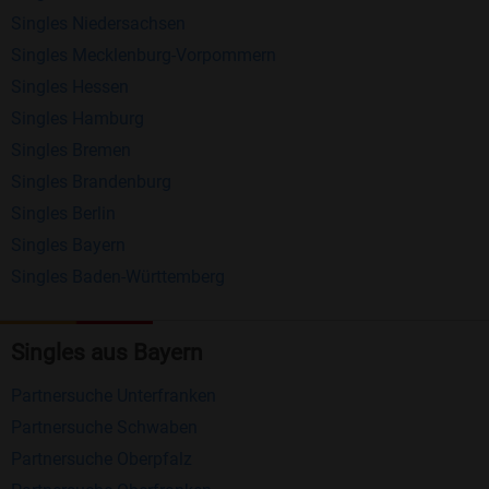
Schreiben Sie kostenlos Nachrichten an
Singles Niedersachsen
anderen Mitgliedern.
Singles Mecklenburg-Vorpommern
Erhalten und beantworten Sie kostenlos
Singles Hessen
Nachrichten von anderen Mitgliedern.
Singles Hamburg
Singles Bremen
Matching-Spiel
: Matchen Sie täglich bis zu 100
Singles Brandenburg
Profile ohne zusätzliche Kosten. So können Sie
Singles Berlin
spielend neue Leute kennenlernen.
Singles Bayern
Singles Baden-Württemberg
Was macht Bildkontakte besonders?
Kostenlose Kontaktfunktionen
: Im Gegensatz zu
Singles aus Bayern
vielen anderen Singlebörsen bietet Bildkontakte
viele wichtige Funktionen zur Kontaktaufnahme
Partnersuche Unterfranken
kostenlos an.
Partnersuche Schwaben
Große Community
: Mit über 4 Millionen
Partnersuche Oberpfalz
Registrierungen haben Sie beste Chancen,