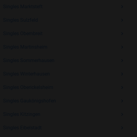
auf der Suche nach einem passenden Partner sind.
Singles Marktsteft
Überzeugen Sie sich selbst von unserer langjährigen
Erfahrung und vielen positiven Bewertungen.
Singles Sulzfeld
Kostenlos anmelden und neue Leute kennenlernen
Singles Obernbreit
Singles Martinsheim
Mit Bildkontakte kannst du den nächsten Schritt wagen –
Singles Sommerhausen
ohne Druck, aber mit viel Freude. Starte jetzt deine Reise und
entdecke, wie schön es ist, jemanden zu finden, der wirklich
Singles Winterhausen
zu dir passt.
Singles Oberickelsheim
Singles Gaukönigshofen
Singles Kitzingen
Singles Eibelstadt