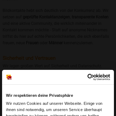
Bildkontakte hebt sich deutlich von der Konkurrenz ab. Wir
setzen auf
geprüfte Kontaktanzeigen
,
transparente Kosten
und eine aktive Community, die wirklich miteinander in
Kontakt kommen möchte - Statt auf anonyme Nicknames
triffst du hier auf echte Persönlichkeiten, die sich ebenfalls
freuen, neue
Frauen
oder
Männer
kennenzulernen.
Sicherheit und Vertrauen
Wir legen großen Wert auf Sicherheit und Datenschutz.
Jedes Profil wird manuell geprüft, und freiwillige
Echtheitschecks schaffen zusätzliches Vertrauen. Fake-
Profile und unangemessenes Verhalten haben bei uns keinen
Platz.
Weiterlesen
Wir respektieren deine Privatsphäre
Wir nutzen Cookies auf unserer Webseite. Einige von
25 Jahre Erfahrung
: Seit 2000 bringt Bildkontakte
ihnen sind notwendig, um unseren Service überhaupt
Menschen mit dem Wunsch nach einer
bereitstellen zu können, während andere uns helfen,