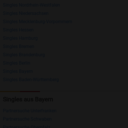
Singles Nordrhein-Westfalen
Schreiben Sie kostenlos Nachrichten an
Singles Niedersachsen
anderen Mitgliedern.
Singles Mecklenburg-Vorpommern
Erhalten und beantworten Sie kostenlos
Singles Hessen
Nachrichten von anderen Mitgliedern.
Singles Hamburg
Singles Bremen
Matching-Spiel
: Matchen Sie täglich bis zu 100
Singles Brandenburg
Profile ohne zusätzliche Kosten. So können Sie
Singles Berlin
spielend neue Leute kennenlernen.
Singles Bayern
Singles Baden-Württemberg
Was macht Bildkontakte besonders?
Kostenlose Kontaktfunktionen
: Im Gegensatz zu
Singles aus Bayern
vielen anderen Singlebörsen bietet Bildkontakte
viele wichtige Funktionen zur Kontaktaufnahme
Partnersuche Unterfranken
kostenlos an.
Partnersuche Schwaben
Große Community
: Mit über 4 Millionen
Partnersuche Oberpfalz