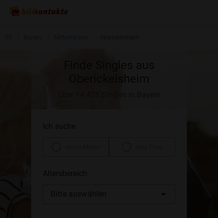
DE
Bayern
Mittelfranken
Oberickelsheim
Finde Singles aus
Oberickelsheim
Über 14.428 Singles in Bayern
Ich suche
einen Mann
eine Frau
Altersbereich
Bitte auswählen