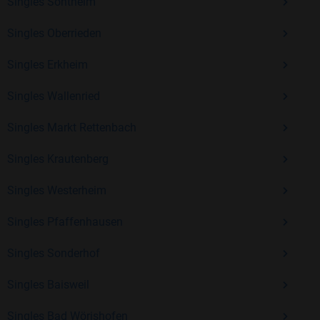
Singles Sontheim
Kostenlos anmelden und neue Leute kennenlernen
Singles Oberrieden
Singles Erkheim
Mit Bildkontakte kannst du den nächsten Schritt wagen –
ohne Druck, aber mit viel Freude. Starte jetzt deine Reise und
Singles Wallenried
entdecke, wie schön es ist, jemanden zu finden, der wirklich
zu dir passt.
Singles Markt Rettenbach
Singles Krautenberg
Singles Westerheim
Singles Pfaffenhausen
Singles Sonderhof
Singles Baisweil
Singles Bad Wörishofen