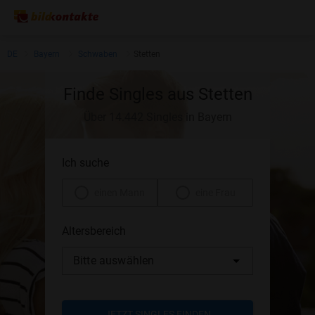
DE
Bayern
Schwaben
Stetten
Finde Singles aus Stetten
Über 14.442 Singles in Bayern
Ich suche
einen Mann
eine Frau
Altersbereich
Bitte auswählen
JETZT SINGLES FINDEN