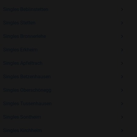
Erfahrung und vielen positiven Bewertungen.
Singles Beblinstetten
Kostenlos anmelden und neue Leute kennenlernen
Singles Stetten
Singles Bronnerlehe
Mit Bildkontakte kannst du den nächsten Schritt wagen –
ohne Druck, aber mit viel Freude. Starte jetzt deine Reise und
Singles Erkheim
entdecke, wie schön es ist, jemanden zu finden, der wirklich
zu dir passt.
Singles Apfeltrach
Singles Betzenhausen
Singles Oberschönegg
Singles Tussenhausen
Singles Sontheim
Singles Kirchheim