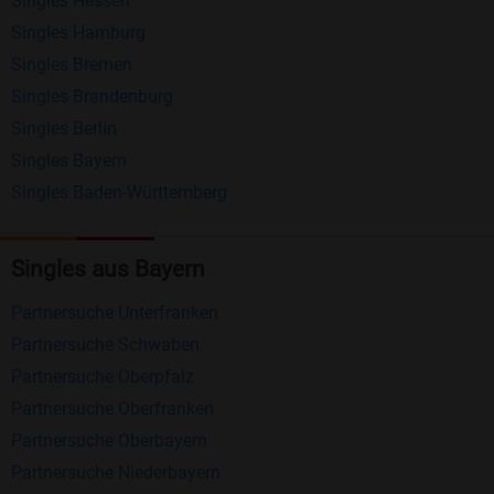
Singles Hessen
Erhalten und beantworten Sie kostenlos
Singles Hamburg
Nachrichten von anderen Mitgliedern.
Singles Bremen
Matching-Spiel
: Matchen Sie täglich bis zu 100
Singles Brandenburg
Profile ohne zusätzliche Kosten. So können Sie
Singles Berlin
Singles Bayern
spielend neue Leute kennenlernen.
Singles Baden-Württemberg
Was macht Bildkontakte besonders?
Kostenlose Kontaktfunktionen
: Im Gegensatz zu
Singles aus Bayern
vielen anderen Singlebörsen bietet Bildkontakte
Partnersuche Unterfranken
viele wichtige Funktionen zur Kontaktaufnahme
Partnersuche Schwaben
kostenlos an.
Partnersuche Oberpfalz
Große Community
: Mit über 4 Millionen
Partnersuche Oberfranken
Registrierungen haben Sie beste Chancen,
Partnersuche Oberbayern
jemanden zu finden, der zu Ihnen passt.
Partnersuche Niederbayern