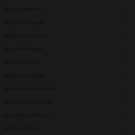
Erfahrung und vielen positiven Bewertungen.
Singles Westheim
Kostenlos anmelden und neue Leute kennenlernen
Singles Wechingen
Singles Linkersbaindt
Mit Bildkontakte kannst du den nächsten Schritt wagen –
ohne Druck, aber mit viel Freude. Starte jetzt deine Reise und
Singles Maihingen
entdecke, wie schön es ist, jemanden zu finden, der wirklich
zu dir passt.
Singles Polsingen
Singles Fremdingen
Singles Wassertrüdingen
Singles Schmalzmühle
Singles Marktoffingen
Singles Deiningen