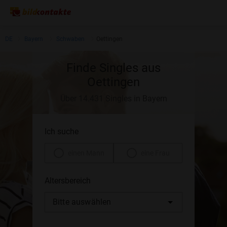
DE
Bayern
Schwaben
Oettingen
Finde Singles aus
Oettingen
Über 14.431 Singles in Bayern
Ich suche
einen Mann
eine Frau
Altersbereich
Bitte auswählen