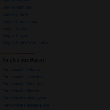
Singles Hessen
Erhalten und beantworten Sie kostenlos
Singles Hamburg
Nachrichten von anderen Mitgliedern.
Singles Bremen
Matching-Spiel
: Matchen Sie täglich bis zu 100
Singles Brandenburg
Profile ohne zusätzliche Kosten. So können Sie
Singles Berlin
Singles Bayern
spielend neue Leute kennenlernen.
Singles Baden-Württemberg
Was macht Bildkontakte besonders?
Kostenlose Kontaktfunktionen
: Im Gegensatz zu
Singles aus Bayern
vielen anderen Singlebörsen bietet Bildkontakte
Partnersuche Unterfranken
viele wichtige Funktionen zur Kontaktaufnahme
Partnersuche Schwaben
kostenlos an.
Partnersuche Oberpfalz
Große Community
: Mit über 4 Millionen
Partnersuche Oberfranken
Registrierungen haben Sie beste Chancen,
Partnersuche Oberbayern
jemanden zu finden, der zu Ihnen passt.
Partnersuche Niederbayern