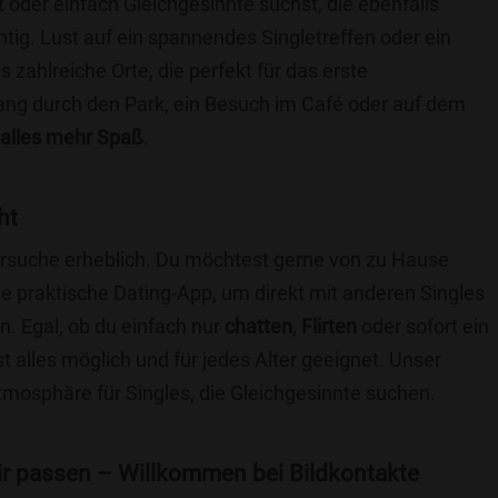
t oder einfach Gleichgesinnte suchst, die ebenfalls
chtig. Lust auf ein spannendes Singletreffen oder ein
zahlreiche Orte, die perfekt für das erste
ang durch den Park, ein Besuch im Café oder auf dem
alles mehr Spaß
.
ht
nersuche erheblich. Du möchtest gerne von zu Hause
e praktische Dating-App, um direkt mit anderen Singles
. Egal, ob du einfach nur
chatten
,
Flirten
oder sofort ein
t alles möglich und für jedes Alter geeignet. Unser
Atmosphäre für Singles, die Gleichgesinnte suchen.
 dir passen – Willkommen bei Bildkontakte