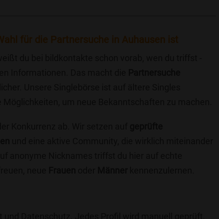
ahl für die Partnersuche in Auhausen ist
eißt du bei bildkontakte schon vorab, wen du triffst -
chen Informationen. Das macht die
Partnersuche
icher. Unsere Singlebörse ist auf ältere Singles
iche Möglichkeiten, um neue Bekanntschaften zu machen.
 der Konkurrenz ab. Wir setzen auf
geprüfte
ten
und eine aktive Community, die wirklich miteinander
uf anonyme Nicknames triffst du hier auf echte
 freuen, neue
Frauen
oder
Männer
kennenzulernen.
t und Datenschutz. Jedes Profil wird manuell geprüft,