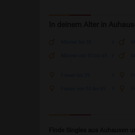
In deinem Alter in Auhau
Männer
bis 35
M
Männer
von 55 bis 65
M
Frauen
bis 35
F
Frauen
von 55 bis 65
F
Finde Singles aus Auhausen u