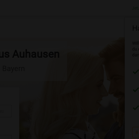
Jet
Ha
Wil
du 
aus Auhausen
dam
n Bayern
au
R