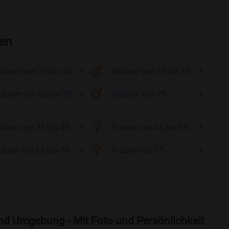
sen
änner
von 35 bis 45
Männer
von 45 bis 55
änner
von 65 bis 75
Männer
von 75
rauen
von 35 bis 45
Frauen
von 45 bis 55
rauen
von 65 bis 75
Frauen
von 75
nd Umgebung - Mit Foto und Persönlichkeit