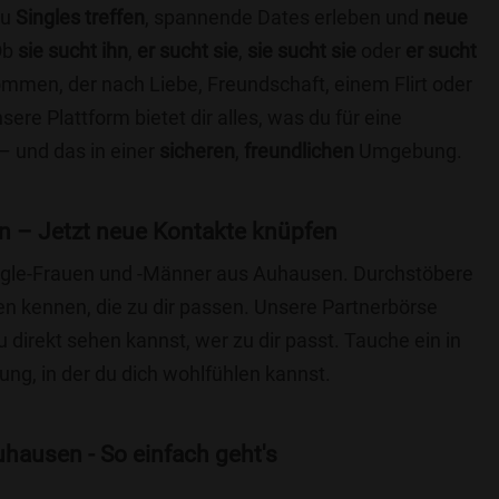
du
Singles treffen
, spannende Dates erleben und
neue
Ob
sie sucht ihn
,
er sucht sie
,
sie sucht sie
oder
er sucht
kommen, der nach Liebe, Freundschaft, einem Flirt oder
re Plattform bietet dir alles, was du für eine
– und das in einer
sicheren
,
freundlichen
Umgebung.
 – Jetzt neue Kontakte knüpfen
Single-Frauen und -Männer aus Auhausen. Durchstöbere
 kennen, die zu dir passen. Unsere Partnerbörse
du direkt sehen kannst, wer zu dir passt. Tauche ein in
ng, in der du dich wohlfühlen kannst.
hausen - So einfach geht's