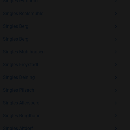
Singles Pyrbaum
Kostenlos anmelden und neue Leute kennenlernen
Singles Realsmühle
Singles Berg
Mit Bildkontakte kannst du den nächsten Schritt wagen –
ohne Druck, aber mit viel Freude. Starte jetzt deine Reise und
Singles Berg
entdecke, wie schön es ist, jemanden zu finden, der wirklich
zu dir passt.
Singles Mühlhausen
Singles Freystadt
Singles Deining
Singles Pilsach
Singles Allersberg
Singles Burgthann
Singles Altdorf