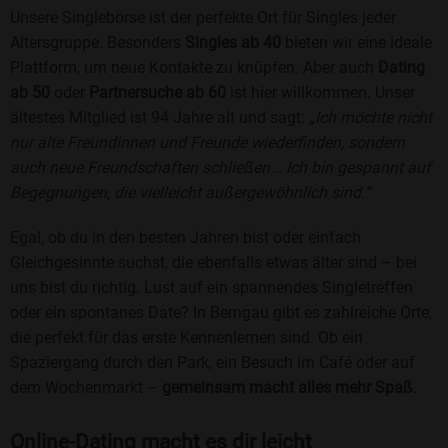
Unsere Singlebörse ist der perfekte Ort für Singles jeder
Altersgruppe. Besonders
Singles ab 40
bieten wir eine ideale
Plattform, um neue Kontakte zu knüpfen. Aber auch
Dating
ab 50
oder
Partnersuche ab 60
ist hier willkommen. Unser
ältestes Mitglied ist 94 Jahre alt und sagt:
„Ich möchte nicht
nur alte Freundinnen und Freunde wiederfinden, sondern
auch neue Freundschaften schließen... Ich bin gespannt auf
Begegnungen, die vielleicht außergewöhnlich sind.“
Egal, ob du in den besten Jahren bist oder einfach
Gleichgesinnte suchst, die ebenfalls etwas älter sind – bei
uns bist du richtig. Lust auf ein spannendes Singletreffen
oder ein spontanes Date? In Berngau gibt es zahlreiche Orte,
die perfekt für das erste Kennenlernen sind. Ob ein
Spaziergang durch den Park, ein Besuch im Café oder auf
dem Wochenmarkt –
gemeinsam macht alles mehr Spaß
.
Online-Dating macht es dir leicht