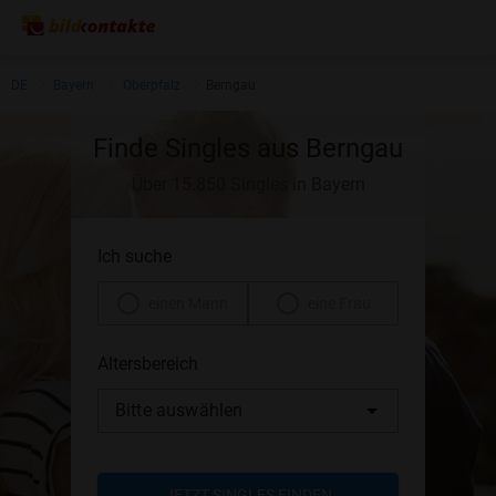
DE
Bayern
Oberpfalz
Berngau
Finde Singles aus Berngau
Über 15.850 Singles in Bayern
Ich suche
einen Mann
eine Frau
Altersbereich
Bitte auswählen
JETZT SINGLES FINDEN