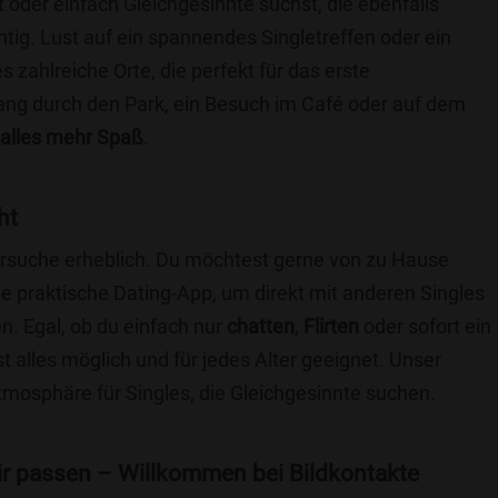
t oder einfach Gleichgesinnte suchst, die ebenfalls
chtig. Lust auf ein spannendes Singletreffen oder ein
 zahlreiche Orte, die perfekt für das erste
ang durch den Park, ein Besuch im Café oder auf dem
alles mehr Spaß
.
ht
nersuche erheblich. Du möchtest gerne von zu Hause
e praktische Dating-App, um direkt mit anderen Singles
. Egal, ob du einfach nur
chatten
,
Flirten
oder sofort ein
t alles möglich und für jedes Alter geeignet. Unser
Atmosphäre für Singles, die Gleichgesinnte suchen.
 dir passen – Willkommen bei Bildkontakte