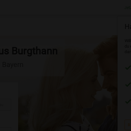
Jet
Ha
Wil
du 
aus Burgthann
dam
n Bayern
au
R