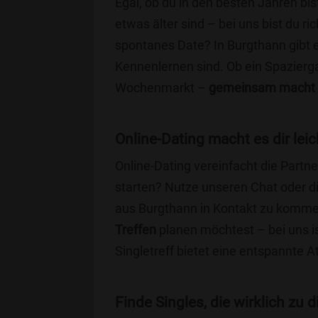
Egal, ob du in den besten Jahren bis
etwas älter sind – bei uns bist du ri
spontanes Date? In Burgthann gibt es
Kennenlernen sind. Ob ein Spazierg
Wochenmarkt –
gemeinsam macht 
Online-Dating macht es dir leic
Online-Dating vereinfacht die Part
starten? Nutze unseren Chat oder di
aus Burgthann in Kontakt zu kommen
Treffen
planen möchtest – bei uns is
Singletreff bietet eine entspannte 
Finde Singles, die wirklich zu