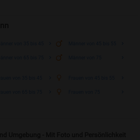
ann
änner
von 35 bis 45
Männer
von 45 bis 55
änner
von 65 bis 75
Männer
von 75
rauen
von 35 bis 45
Frauen
von 45 bis 55
rauen
von 65 bis 75
Frauen
von 75
nd Umgebung - Mit Foto und Persönlichkeit