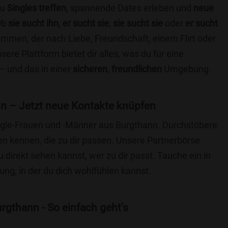
du
Singles treffen
, spannende Dates erleben und
neue
Ob
sie sucht ihn
,
er sucht sie
,
sie sucht sie
oder
er sucht
kommen, der nach Liebe, Freundschaft, einem Flirt oder
re Plattform bietet dir alles, was du für eine
– und das in einer
sicheren
,
freundlichen
Umgebung.
n – Jetzt neue Kontakte knüpfen
Single-Frauen und -Männer aus Burgthann. Durchstöbere
 kennen, die zu dir passen. Unsere Partnerbörse
du direkt sehen kannst, wer zu dir passt. Tauche ein in
ng, in der du dich wohlfühlen kannst.
rgthann - So einfach geht's