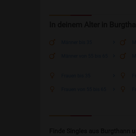
In deinem Alter in Burgth
Männer
bis 35
M
Männer
von 55 bis 65
M
Frauen
bis 35
F
Frauen
von 55 bis 65
F
Finde Singles aus Burgthann u