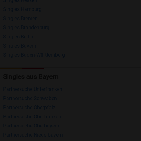
Singles Hessen
Erhalten und beantworten Sie kostenlos
Singles Hamburg
Nachrichten von anderen Mitgliedern.
Singles Bremen
Matching-Spiel
: Matchen Sie täglich bis zu 100
Singles Brandenburg
Profile ohne zusätzliche Kosten. So können Sie
Singles Berlin
Singles Bayern
spielend neue Leute kennenlernen.
Singles Baden-Württemberg
Was macht Bildkontakte besonders?
Kostenlose Kontaktfunktionen
: Im Gegensatz zu
Singles aus Bayern
vielen anderen Singlebörsen bietet Bildkontakte
Partnersuche Unterfranken
viele wichtige Funktionen zur Kontaktaufnahme
Partnersuche Schwaben
kostenlos an.
Partnersuche Oberpfalz
Große Community
: Mit über 4 Millionen
Partnersuche Oberfranken
Registrierungen haben Sie beste Chancen,
Partnersuche Oberbayern
jemanden zu finden, der zu Ihnen passt.
Partnersuche Niederbayern