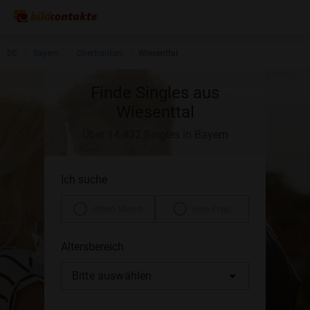
DE
Bayern
Oberfranken
Wiesenttal
Finde Singles aus
Wiesenttal
Über 14.432 Singles in Bayern
Ich suche
einen Mann
eine Frau
Altersbereich
Bitte auswählen