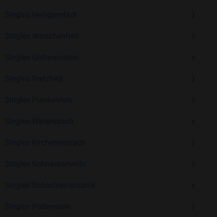
Erfahrung und vielen positiven Bewertungen.
Singles Heiligenstadt
Kostenlos anmelden und neue Leute kennenlernen
Singles Waischenfeld
Singles Gößweinstein
Mit Bildkontakte kannst du den nächsten Schritt wagen –
ohne Druck, aber mit viel Freude. Starte jetzt deine Reise und
Singles Pretzfeld
entdecke, wie schön es ist, jemanden zu finden, der wirklich
zu dir passt.
Singles Plankenfels
Singles Weilersbach
Singles Kirchehrenbach
Singles Schnackenwöhr
Singles Schöchleinsmühle
Singles Pottenstein