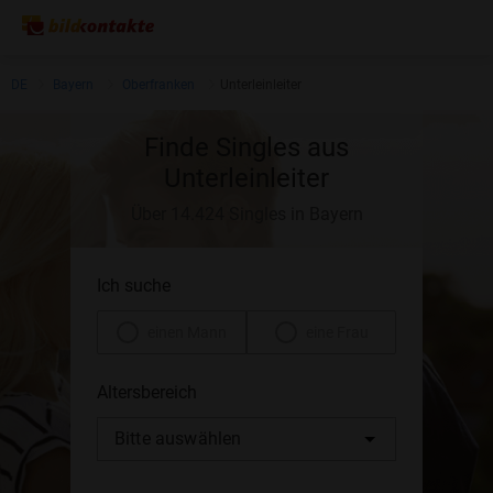
DE
Bayern
Oberfranken
Unterleinleiter
Finde Singles aus
Unterleinleiter
Über 14.424 Singles in Bayern
Ich suche
einen Mann
eine Frau
Altersbereich
Bitte auswählen