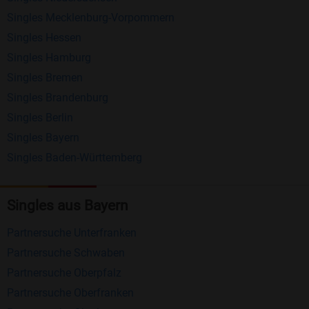
anderen Mitgliedern.
Singles Mecklenburg-Vorpommern
Erhalten und beantworten Sie kostenlos
Singles Hessen
Nachrichten von anderen Mitgliedern.
Singles Hamburg
Singles Bremen
Matching-Spiel
: Matchen Sie täglich bis zu 100
Singles Brandenburg
Profile ohne zusätzliche Kosten. So können Sie
Singles Berlin
spielend neue Leute kennenlernen.
Singles Bayern
Singles Baden-Württemberg
Was macht Bildkontakte besonders?
Kostenlose Kontaktfunktionen
: Im Gegensatz zu
Singles aus Bayern
vielen anderen Singlebörsen bietet Bildkontakte
viele wichtige Funktionen zur Kontaktaufnahme
Partnersuche Unterfranken
kostenlos an.
Partnersuche Schwaben
Große Community
: Mit über 4 Millionen
Partnersuche Oberpfalz
Registrierungen haben Sie beste Chancen,
Partnersuche Oberfranken