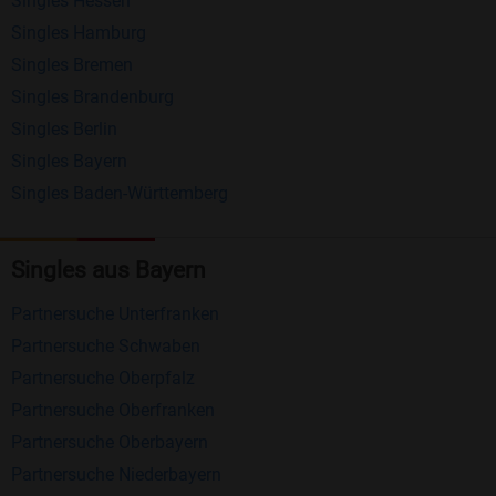
Singles Hessen
Erhalten und beantworten Sie kostenlos
Singles Hamburg
Nachrichten von anderen Mitgliedern.
Singles Bremen
Matching-Spiel
: Matchen Sie täglich bis zu 100
Singles Brandenburg
Profile ohne zusätzliche Kosten. So können Sie
Singles Berlin
Singles Bayern
spielend neue Leute kennenlernen.
Singles Baden-Württemberg
Was macht Bildkontakte besonders?
Kostenlose Kontaktfunktionen
: Im Gegensatz zu
Singles aus Bayern
vielen anderen Singlebörsen bietet Bildkontakte
Partnersuche Unterfranken
viele wichtige Funktionen zur Kontaktaufnahme
Partnersuche Schwaben
kostenlos an.
Partnersuche Oberpfalz
Große Community
: Mit über 4 Millionen
Partnersuche Oberfranken
Registrierungen haben Sie beste Chancen,
Partnersuche Oberbayern
jemanden zu finden, der zu Ihnen passt.
Partnersuche Niederbayern