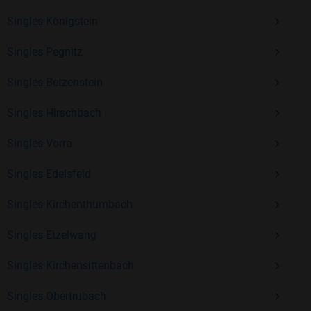
Erfahrung und vielen positiven Bewertungen.
Singles Königstein
Kostenlos anmelden und neue Leute kennenlernen
Singles Pegnitz
Singles Betzenstein
Mit Bildkontakte kannst du den nächsten Schritt wagen –
ohne Druck, aber mit viel Freude. Starte jetzt deine Reise und
Singles Hirschbach
entdecke, wie schön es ist, jemanden zu finden, der wirklich
zu dir passt.
Singles Vorra
Singles Edelsfeld
Singles Kirchenthumbach
Singles Etzelwang
Singles Kirchensittenbach
Singles Obertrubach