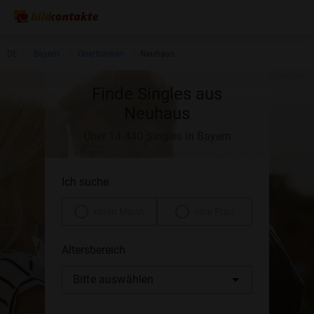
DE
Bayern
Oberfranken
Neuhaus
Finde Singles aus
Neuhaus
Über 14.440 Singles in Bayern
Ich suche
einen Mann
eine Frau
Altersbereich
Bitte auswählen