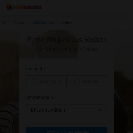
DE
Bayern
Mittelfranken
Velden
Finde Singles aus Velden
Über 14.423 Singles in Bayern
Ich suche
einen Mann
eine Frau
Altersbereich
Bitte auswählen
JETZT SINGLES FINDEN