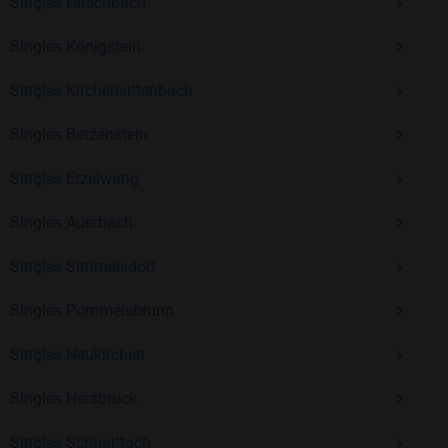
Singles Hirschbach
Kostenlos anmelden und neue Leute kennenlernen
Singles Königstein
Singles Kirchensittenbach
Mit Bildkontakte kannst du den nächsten Schritt wagen –
ohne Druck, aber mit viel Freude. Starte jetzt deine Reise und
Singles Betzenstein
entdecke, wie schön es ist, jemanden zu finden, der wirklich
zu dir passt.
Singles Etzelwang
Singles Auerbach
Singles Simmelsdorf
Singles Pommelsbrunn
Singles Neukirchen
Singles Hersbruck
Singles Schnaittach