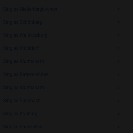
Erfahrung und vielen positiven Bewertungen.
Singles Niederbergkirchen
Kostenlos anmelden und neue Leute kennenlernen
Singles Schönberg
Singles Waldkraiburg
Mit Bildkontakte kannst du den nächsten Schritt wagen –
ohne Druck, aber mit viel Freude. Starte jetzt deine Reise und
Singles Mühldorf
entdecke, wie schön es ist, jemanden zu finden, der wirklich
zu dir passt.
Singles Wurmsham
Singles Rattenkirchen
Singles Wurmsham
Singles Buchbach
Singles Kraiburg
Singles Bachzelten