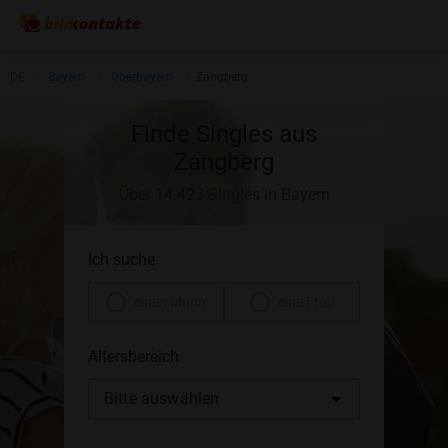
DE
Bayern
Oberbayern
Zangberg
Finde Singles aus
Zangberg
Über 14.423 Singles in Bayern
Ich suche
einen Mann
eine Frau
Altersbereich
Bitte auswählen