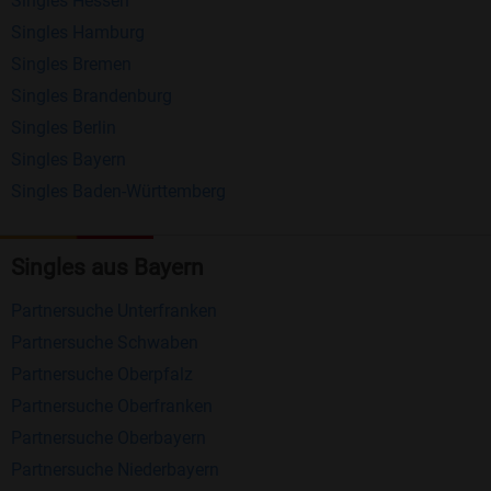
Singles Hessen
Erhalten und beantworten Sie kostenlos
Singles Hamburg
Nachrichten von anderen Mitgliedern.
Singles Bremen
Matching-Spiel
: Matchen Sie täglich bis zu 100
Singles Brandenburg
Profile ohne zusätzliche Kosten. So können Sie
Singles Berlin
Singles Bayern
spielend neue Leute kennenlernen.
Singles Baden-Württemberg
Was macht Bildkontakte besonders?
Kostenlose Kontaktfunktionen
: Im Gegensatz zu
Singles aus Bayern
vielen anderen Singlebörsen bietet Bildkontakte
Partnersuche Unterfranken
viele wichtige Funktionen zur Kontaktaufnahme
Partnersuche Schwaben
kostenlos an.
Partnersuche Oberpfalz
Große Community
: Mit über 4 Millionen
Partnersuche Oberfranken
Registrierungen haben Sie beste Chancen,
Partnersuche Oberbayern
jemanden zu finden, der zu Ihnen passt.
Partnersuche Niederbayern