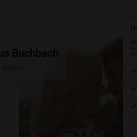
Jet
Ha
Wil
du 
aus Buchbach
dam
n Bayern
au
R