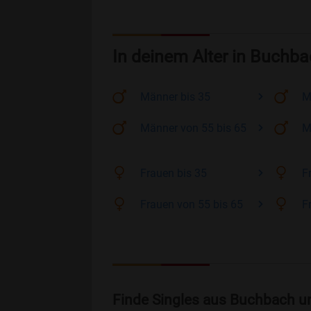
In deinem Alter in Buchb
Männer
bis 35
M
Männer
von 55 bis 65
M
Frauen
bis 35
F
Frauen
von 55 bis 65
F
Finde Singles aus Buchbach u