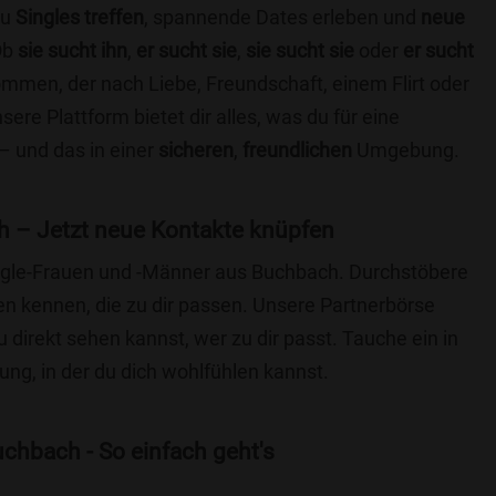
du
Singles treffen
, spannende Dates erleben und
neue
Ob
sie sucht ihn
,
er sucht sie
,
sie sucht sie
oder
er sucht
kommen, der nach Liebe, Freundschaft, einem Flirt oder
re Plattform bietet dir alles, was du für eine
– und das in einer
sicheren
,
freundlichen
Umgebung.
 – Jetzt neue Kontakte knüpfen
Single-Frauen und -Männer aus Buchbach. Durchstöbere
 kennen, die zu dir passen. Unsere Partnerbörse
du direkt sehen kannst, wer zu dir passt. Tauche ein in
ng, in der du dich wohlfühlen kannst.
chbach - So einfach geht's