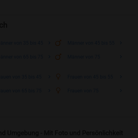
ach
änner
von 35 bis 45
Männer
von 45 bis 55
änner
von 65 bis 75
Männer
von 75
rauen
von 35 bis 45
Frauen
von 45 bis 55
rauen
von 65 bis 75
Frauen
von 75
nd Umgebung - Mit Foto und Persönlichkeit