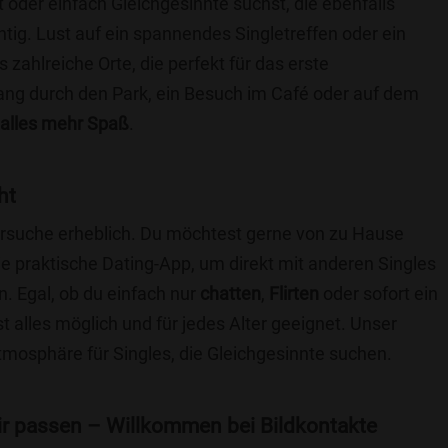
t oder einfach Gleichgesinnte suchst, die ebenfalls
chtig. Lust auf ein spannendes Singletreffen oder ein
zahlreiche Orte, die perfekt für das erste
ang durch den Park, ein Besuch im Café oder auf dem
alles mehr Spaß
.
ht
nersuche erheblich. Du möchtest gerne von zu Hause
e praktische Dating-App, um direkt mit anderen Singles
 Egal, ob du einfach nur
chatten
,
Flirten
oder sofort ein
t alles möglich und für jedes Alter geeignet. Unser
Atmosphäre für Singles, die Gleichgesinnte suchen.
 dir passen – Willkommen bei Bildkontakte