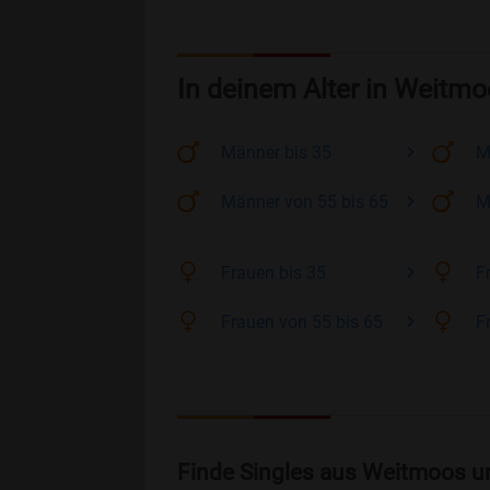
In deinem Alter in Weitm
Männer
bis 35
M
Männer
von 55 bis 65
M
Frauen
bis 35
F
Frauen
von 55 bis 65
F
Finde Singles aus Weitmoos u