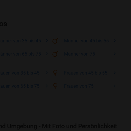
oos
änner
von 35 bis 45
Männer
von 45 bis 55
änner
von 65 bis 75
Männer
von 75
rauen
von 35 bis 45
Frauen
von 45 bis 55
rauen
von 65 bis 75
Frauen
von 75
nd Umgebung - Mit Foto und Persönlichkeit