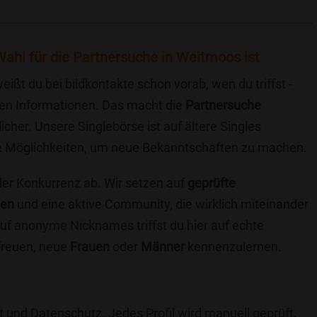
ahl für die Partnersuche in Weitmoos ist
eißt du bei bildkontakte schon vorab, wen du triffst -
chen Informationen. Das macht die
Partnersuche
icher. Unsere Singlebörse ist auf ältere Singles
iche Möglichkeiten, um neue Bekanntschaften zu machen.
 der Konkurrenz ab. Wir setzen auf
geprüfte
ten
und eine aktive Community, die wirklich miteinander
uf anonyme Nicknames triffst du hier auf echte
 freuen, neue
Frauen
oder
Männer
kennenzulernen.
t und Datenschutz. Jedes Profil wird manuell geprüft,