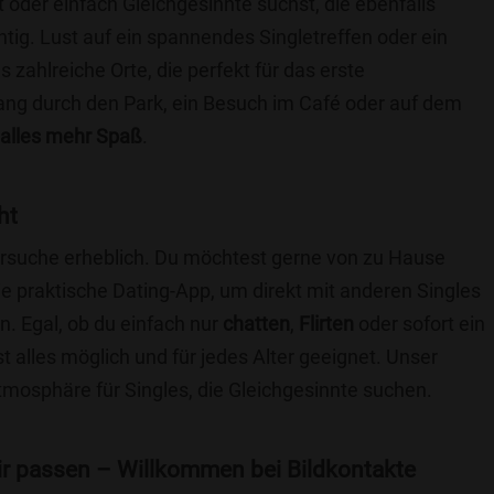
t oder einfach Gleichgesinnte suchst, die ebenfalls
chtig. Lust auf ein spannendes Singletreffen oder ein
zahlreiche Orte, die perfekt für das erste
ang durch den Park, ein Besuch im Café oder auf dem
alles mehr Spaß
.
ht
nersuche erheblich. Du möchtest gerne von zu Hause
e praktische Dating-App, um direkt mit anderen Singles
. Egal, ob du einfach nur
chatten
,
Flirten
oder sofort ein
t alles möglich und für jedes Alter geeignet. Unser
Atmosphäre für Singles, die Gleichgesinnte suchen.
 dir passen – Willkommen bei Bildkontakte