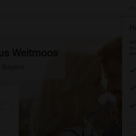
Jet
Ha
Wil
du 
aus Weitmoos
dam
n Bayern
au
R