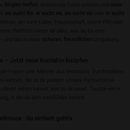
du
Singles treffen
, spannende Dates erleben und
neue
Ob
sie sucht ihn
,
er sucht sie
,
sie sucht sie
oder
er sucht
kommen, der nach Liebe, Freundschaft, einem Flirt oder
re Plattform bietet dir alles, was du für eine
– und das in einer
sicheren
,
freundlichen
Umgebung.
 – Jetzt neue Kontakte knüpfen
Single-Frauen und -Männer aus Weitmoos. Durchstöbere
 kennen, die zu dir passen. Unsere Partnerbörse
du direkt sehen kannst, wer zu dir passt. Tauche ein in
ng, in der du dich wohlfühlen kannst.
itmoos - So einfach geht's