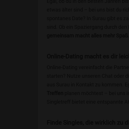
Egal, ob du in den besten Jahren bis
etwas älter sind – bei uns bist du ri
spontanes Date? In Surau gibt es zah
sind. Ob ein Spaziergang durch den
gemeinsam macht alles mehr Spaß
Online-Dating macht es dir leic
Online-Dating vereinfacht die Part
starten? Nutze unseren Chat oder di
aus Surau in Kontakt zu kommen. Eg
Treffen
planen möchtest – bei uns is
Singletreff bietet eine entspannte 
Finde Singles, die wirklich zu