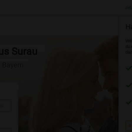
Jet
Ha
Wil
du 
aus Surau
dam
n Bayern
au
R