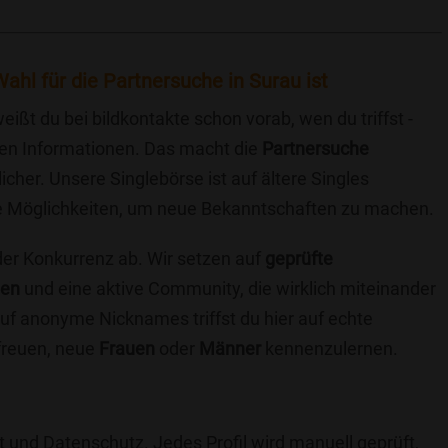
ahl für die Partnersuche in Surau ist
eißt du bei bildkontakte schon vorab, wen du triffst -
chen Informationen. Das macht die
Partnersuche
icher. Unsere Singlebörse ist auf ältere Singles
iche Möglichkeiten, um neue Bekanntschaften zu machen.
 der Konkurrenz ab. Wir setzen auf
geprüfte
ten
und eine aktive Community, die wirklich miteinander
uf anonyme Nicknames triffst du hier auf echte
 freuen, neue
Frauen
oder
Männer
kennenzulernen.
t und Datenschutz. Jedes Profil wird manuell geprüft,