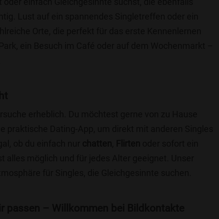
t oder einfach Gleichgesinnte suchst, die ebenfalls
chtig. Lust auf ein spannendes Singletreffen oder ein
lreiche Orte, die perfekt für das erste Kennenlernen
 Park, ein Besuch im Café oder auf dem Wochenmarkt –
.
ht
nersuche erheblich. Du möchtest gerne von zu Hause
e praktische Dating-App, um direkt mit anderen Singles
al, ob du einfach nur
chatten
,
Flirten
oder sofort ein
t alles möglich und für jedes Alter geeignet. Unser
Atmosphäre für Singles, die Gleichgesinnte suchen.
 dir passen – Willkommen bei Bildkontakte