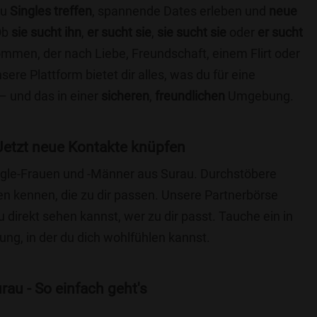
du
Singles treffen
, spannende Dates erleben und
neue
Ob
sie sucht ihn
,
er sucht sie
,
sie sucht sie
oder
er sucht
kommen, der nach Liebe, Freundschaft, einem Flirt oder
re Plattform bietet dir alles, was du für eine
– und das in einer
sicheren
,
freundlichen
Umgebung.
Jetzt neue Kontakte knüpfen
ingle-Frauen und -Männer aus Surau. Durchstöbere
 kennen, die zu dir passen. Unsere Partnerbörse
du direkt sehen kannst, wer zu dir passt. Tauche ein in
ng, in der du dich wohlfühlen kannst.
au - So einfach geht's