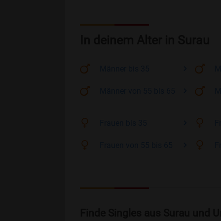
In deinem Alter in Surau
Männer
bis 35
M
Männer
von 55 bis 65
M
Frauen
bis 35
F
Frauen
von 55 bis 65
F
Finde Singles aus Surau und U