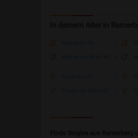
In deinem Alter in Ramerb
Männer
bis 35
M
Männer
von 55 bis 65
M
Frauen
bis 35
F
Frauen
von 55 bis 65
F
Finde Singles aus Ramerberg 