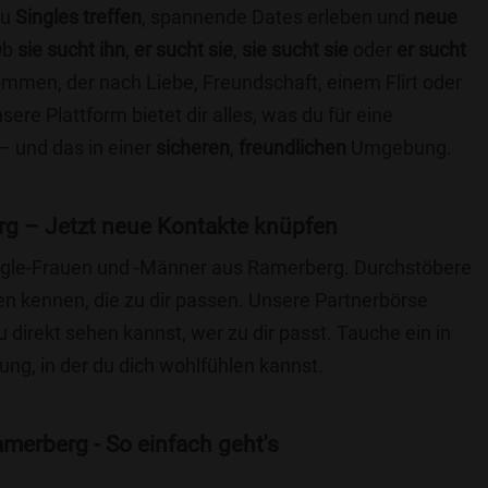
du
Singles treffen
, spannende Dates erleben und
neue
Ob
sie sucht ihn
,
er sucht sie
,
sie sucht sie
oder
er sucht
kommen, der nach Liebe, Freundschaft, einem Flirt oder
re Plattform bietet dir alles, was du für eine
– und das in einer
sicheren
,
freundlichen
Umgebung.
g – Jetzt neue Kontakte knüpfen
Single-Frauen und -Männer aus Ramerberg. Durchstöbere
 kennen, die zu dir passen. Unsere Partnerbörse
du direkt sehen kannst, wer zu dir passt. Tauche ein in
ng, in der du dich wohlfühlen kannst.
merberg - So einfach geht's