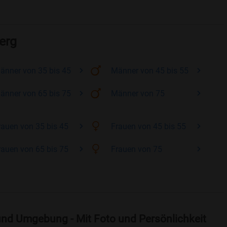
erg
änner
von 35 bis 45
Männer
von 45 bis 55
änner
von 65 bis 75
Männer
von 75
rauen
von 35 bis 45
Frauen
von 45 bis 55
rauen
von 65 bis 75
Frauen
von 75
und Umgebung - Mit Foto und Persönlichkeit