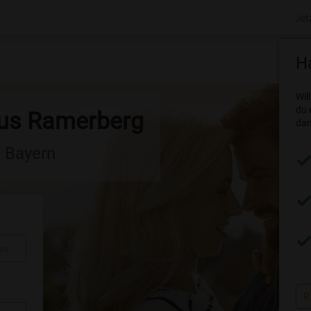
Jet
Ha
Wil
du 
aus Ramerberg
dam
n Bayern
au
R