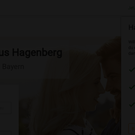
Jet
Ha
Wil
du 
aus Hagenberg
dam
n Bayern
au
R