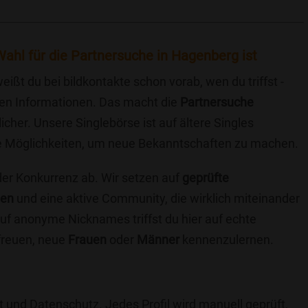
ahl für die Partnersuche in Hagenberg ist
eißt du bei bildkontakte schon vorab, wen du triffst -
chen Informationen. Das macht die
Partnersuche
icher. Unsere Singlebörse ist auf ältere Singles
iche Möglichkeiten, um neue Bekanntschaften zu machen.
 der Konkurrenz ab. Wir setzen auf
geprüfte
ten
und eine aktive Community, die wirklich miteinander
uf anonyme Nicknames triffst du hier auf echte
 freuen, neue
Frauen
oder
Männer
kennenzulernen.
t und Datenschutz. Jedes Profil wird manuell geprüft,