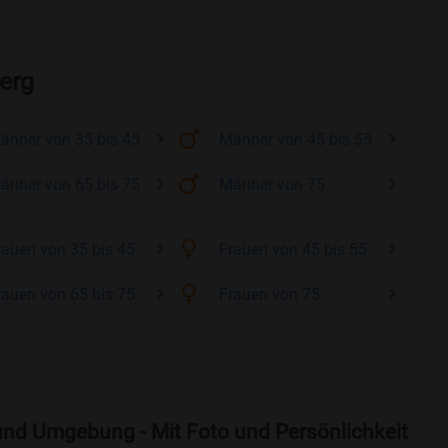
erg
änner
von 35 bis 45
Männer
von 45 bis 55
änner
von 65 bis 75
Männer
von 75
rauen
von 35 bis 45
Frauen
von 45 bis 55
rauen
von 65 bis 75
Frauen
von 75
und Umgebung - Mit Foto und Persönlichkeit