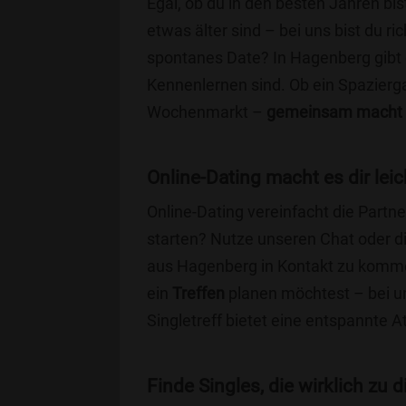
Egal, ob du in den besten Jahren bis
etwas älter sind – bei uns bist du ri
spontanes Date? In Hagenberg gibt es
Kennenlernen sind. Ob ein Spazierg
Wochenmarkt –
gemeinsam macht 
Online-Dating macht es dir leic
Online-Dating vereinfacht die Part
starten? Nutze unseren Chat oder di
aus Hagenberg in Kontakt zu kommen
ein
Treffen
planen möchtest – bei uns
Singletreff bietet eine entspannte 
Finde Singles, die wirklich zu