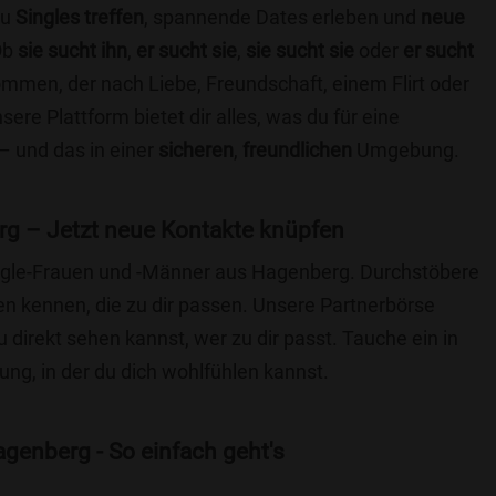
du
Singles treffen
, spannende Dates erleben und
neue
Ob
sie sucht ihn
,
er sucht sie
,
sie sucht sie
oder
er sucht
kommen, der nach Liebe, Freundschaft, einem Flirt oder
re Plattform bietet dir alles, was du für eine
– und das in einer
sicheren
,
freundlichen
Umgebung.
g – Jetzt neue Kontakte knüpfen
Single-Frauen und -Männer aus Hagenberg. Durchstöbere
 kennen, die zu dir passen. Unsere Partnerbörse
du direkt sehen kannst, wer zu dir passt. Tauche ein in
ng, in der du dich wohlfühlen kannst.
genberg - So einfach geht's