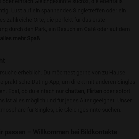
t oder einfach Gleichgesinnte suchst, die ebenfalls
chtig. Lust auf ein spannendes Singletreffen oder ein
 zahlreiche Orte, die perfekt für das erste
ang durch den Park, ein Besuch im Café oder auf dem
alles mehr Spaß
.
ht
nersuche erheblich. Du möchtest gerne von zu Hause
e praktische Dating-App, um direkt mit anderen Singles
. Egal, ob du einfach nur
chatten
,
Flirten
oder sofort
 ist alles möglich und für jedes Alter geeignet. Unser
Atmosphäre für Singles, die Gleichgesinnte suchen.
 dir passen – Willkommen bei Bildkontakte