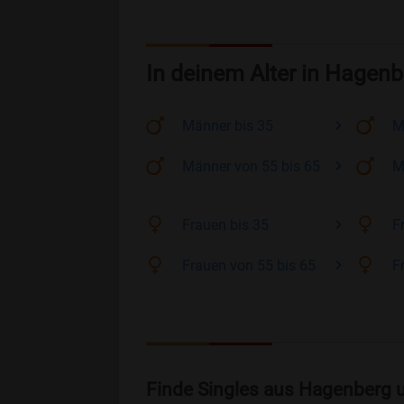
In deinem Alter in Hagenb
Männer
bis 35
M
Männer
von 55 bis 65
M
Frauen
bis 35
F
Frauen
von 55 bis 65
F
Finde Singles aus Hagenberg 