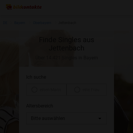
DE
Bayern
Oberbayern
Jettenbach
Finde Singles aus
Jettenbach
Über 14.421 Singles in Bayern
Ich suche
einen Mann
eine Frau
Altersbereich
Bitte auswählen