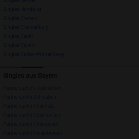
Singles Hessen
Erhalten und beantworten Sie kostenlos
Singles Hamburg
Nachrichten von anderen Mitgliedern.
Singles Bremen
Matching-Spiel
: Matchen Sie täglich bis zu 100
Singles Brandenburg
Profile ohne zusätzliche Kosten. So können Sie
Singles Berlin
Singles Bayern
spielend neue Leute kennenlernen.
Singles Baden-Württemberg
Was macht Bildkontakte besonders?
Kostenlose Kontaktfunktionen
: Im Gegensatz zu
Singles aus Bayern
vielen anderen Singlebörsen bietet Bildkontakte
Partnersuche Unterfranken
viele wichtige Funktionen zur Kontaktaufnahme
Partnersuche Schwaben
kostenlos an.
Partnersuche Oberpfalz
Große Community
: Mit über 4 Millionen
Partnersuche Oberfranken
Registrierungen haben Sie beste Chancen,
Partnersuche Oberbayern
jemanden zu finden, der zu Ihnen passt.
Partnersuche Niederbayern