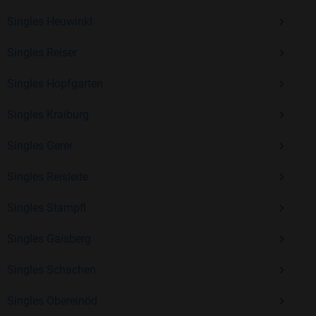
Erfahrung und vielen positiven Bewertungen.
Singles Heuwinkl
Kostenlos anmelden und neue Leute kennenlernen
Singles Reiser
Singles Hopfgarten
Mit Bildkontakte kannst du den nächsten Schritt wagen –
ohne Druck, aber mit viel Freude. Starte jetzt deine Reise und
Singles Kraiburg
entdecke, wie schön es ist, jemanden zu finden, der wirklich
zu dir passt.
Singles Gerer
Singles Reisleite
Singles Stampfl
Singles Gaisberg
Singles Schachen
Singles Obereinöd