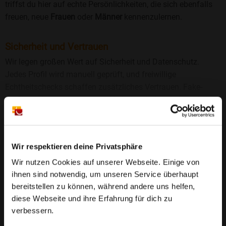
triffst du hier auf echte Persönlichkeiten, die sich ebenfalls
freuen, neue
Frauen
oder
Männer
kennenzulernen.
Sicherheit und Vertrauen
Wir legen großen Wert auf Sicherheit und Datenschutz.
Jedes Profil wird manuell geprüft, und freiwillige
Echtheitschecks schaffen zusätzliches Vertrauen. Fake-
Profile und unangemessenes Verhalten haben bei uns keinen
Platz.
Weiterlesen
25 Jahre Erfahrung
: Seit 2000 bringt Bildkontakte
Wir respektieren deine Privatsphäre
Menschen mit dem Wunsch nach einer
Wir nutzen Cookies auf unserer Webseite. Einige von
Partnerschaft zusammen. Dabei legen wir
ihnen sind notwendig, um unseren Service überhaupt
großen Wert auf Sicherheit, Seriosität und eine
FAQ für Gerer
bereitstellen zu können, während andere uns helfen,
vertrauensvolle Umgebung.
diese Webseite und ihre Erfahrung für dich zu
❤️ Wo kann ich in Gerer Singles kennenlernen?
verbessern.
Manuell geprüfte Profile
: Bei Bildkontakte wird
In der Singlebörse
bildkontakte.de
kannst du attraktive