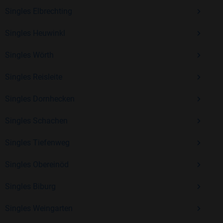
Singles Elbrechting
Singles Heuwinkl
Mit Bildkontakte kannst du den nächsten Schritt wagen –
ohne Druck, aber mit viel Freude. Starte jetzt deine Reise und
Singles Wörth
entdecke, wie schön es ist, jemanden zu finden, der wirklich
zu dir passt.
Singles Reisleite
Singles Dornhecken
Singles Schachen
Singles Tiefenweg
Singles Obereinöd
Singles Biburg
Singles Weingarten