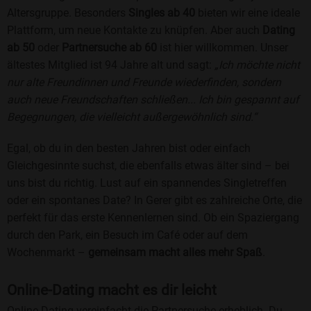
Altersgruppe. Besonders
Singles ab 40
bieten wir eine ideale
Plattform, um neue Kontakte zu knüpfen. Aber auch
Dating
ab 50
oder
Partnersuche ab 60
ist hier willkommen. Unser
ältestes Mitglied ist 94 Jahre alt und sagt:
„Ich möchte nicht
nur alte Freundinnen und Freunde wiederfinden, sondern
auch neue Freundschaften schließen... Ich bin gespannt auf
Begegnungen, die vielleicht außergewöhnlich sind.“
Egal, ob du in den besten Jahren bist oder einfach
Gleichgesinnte suchst, die ebenfalls etwas älter sind – bei
uns bist du richtig. Lust auf ein spannendes Singletreffen
oder ein spontanes Date? In Gerer gibt es zahlreiche Orte, die
perfekt für das erste Kennenlernen sind. Ob ein Spaziergang
durch den Park, ein Besuch im Café oder auf dem
Wochenmarkt –
gemeinsam macht alles mehr Spaß
.
Online-Dating macht es dir leicht
Online-Dating vereinfacht die Partnersuche erheblich. Du