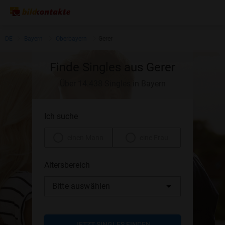
DE
Bayern
Oberbayern
Gerer
Finde Singles aus Gerer
Über 14.438 Singles in Bayern
Ich suche
einen Mann
eine Frau
Altersbereich
Bitte auswählen
JETZT SINGLES FINDEN