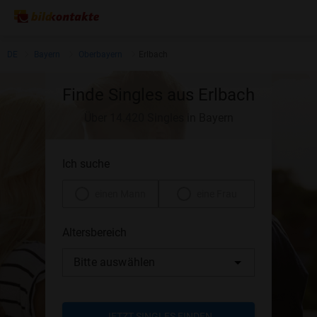
DE
Bayern
Oberbayern
Erlbach
Finde Singles aus Erlbach
Über 14.420 Singles in Bayern
Ich suche
einen Mann
eine Frau
Altersbereich
Bitte auswählen
JETZT SINGLES FINDEN