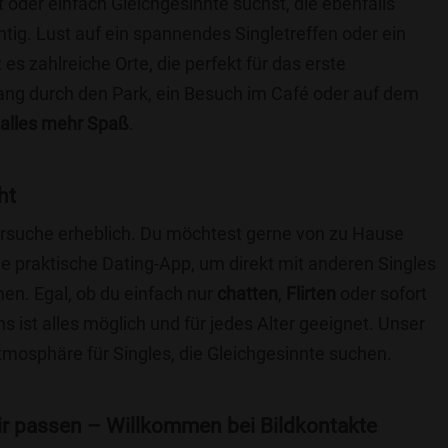
t oder einfach Gleichgesinnte suchst, die ebenfalls
chtig. Lust auf ein spannendes Singletreffen oder ein
es zahlreiche Orte, die perfekt für das erste
ang durch den Park, ein Besuch im Café oder auf dem
alles mehr Spaß
.
ht
nersuche erheblich. Du möchtest gerne von zu Hause
e praktische Dating-App, um direkt mit anderen Singles
en. Egal, ob du einfach nur
chatten
,
Flirten
oder sofort
 ist alles möglich und für jedes Alter geeignet. Unser
Atmosphäre für Singles, die Gleichgesinnte suchen.
 dir passen – Willkommen bei Bildkontakte