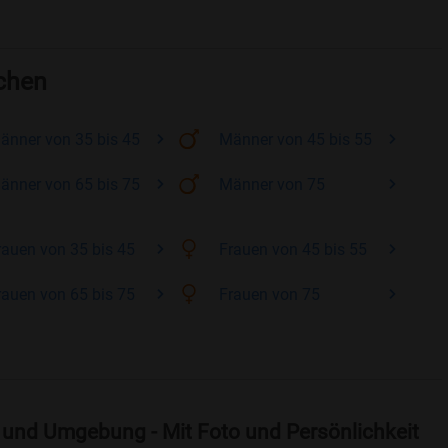
rchen
änner
von 35 bis 45
Männer
von 45 bis 55
änner
von 65 bis 75
Männer
von 75
rauen
von 35 bis 45
Frauen
von 45 bis 55
rauen
von 65 bis 75
Frauen
von 75
n und Umgebung - Mit Foto und Persönlichkeit