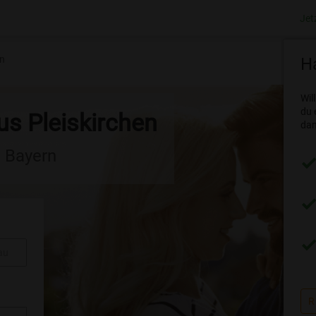
Jet
en
Ha
Wil
du 
us Pleiskirchen
dam
n Bayern
au
R