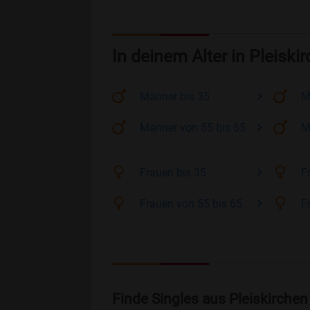
In deinem Alter in Pleiski
Männer
bis 35
M
Männer
von 55 bis 65
M
Frauen
bis 35
F
Frauen
von 55 bis 65
F
Finde Singles aus Pleiskirche