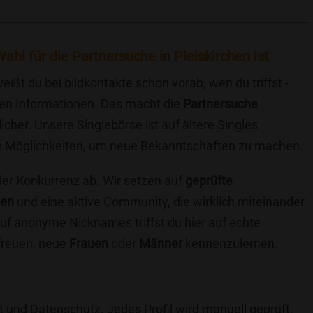
ahl für die Partnersuche in Pleiskirchen ist
eißt du bei bildkontakte schon vorab, wen du triffst -
chen Informationen. Das macht die
Partnersuche
icher. Unsere Singlebörse ist auf ältere Singles
iche Möglichkeiten, um neue Bekanntschaften zu machen.
 der Konkurrenz ab. Wir setzen auf
geprüfte
ten
und eine aktive Community, die wirklich miteinander
uf anonyme Nicknames triffst du hier auf echte
 freuen, neue
Frauen
oder
Männer
kennenzulernen.
t und Datenschutz. Jedes Profil wird manuell geprüft,