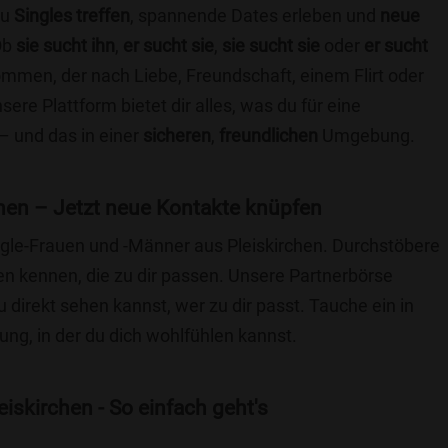
du
Singles treffen
, spannende Dates erleben und
neue
Ob
sie sucht ihn
,
er sucht sie
,
sie sucht sie
oder
er sucht
kommen, der nach Liebe, Freundschaft, einem Flirt oder
re Plattform bietet dir alles, was du für eine
– und das in einer
sicheren
,
freundlichen
Umgebung.
hen – Jetzt neue Kontakte knüpfen
ingle-Frauen und -Männer aus Pleiskirchen. Durchstöbere
 kennen, die zu dir passen. Unsere Partnerbörse
du direkt sehen kannst, wer zu dir passt. Tauche ein in
ng, in der du dich wohlfühlen kannst.
iskirchen - So einfach geht's