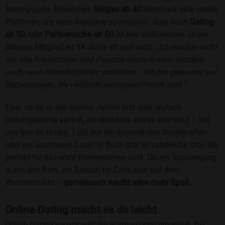
Altersgruppe. Besonders
Singles ab 40
bieten wir eine ideale
Plattform, um neue Kontakte zu knüpfen. Aber auch
Dating
ab 50
oder
Partnersuche ab 60
ist hier willkommen. Unser
ältestes Mitglied ist 94 Jahre alt und sagt:
„Ich möchte nicht
nur alte Freundinnen und Freunde wiederfinden, sondern
auch neue Freundschaften schließen... Ich bin gespannt auf
Begegnungen, die vielleicht außergewöhnlich sind.“
Egal, ob du in den besten Jahren bist oder einfach
Gleichgesinnte suchst, die ebenfalls etwas älter sind – bei
uns bist du richtig. Lust auf ein spannendes Singletreffen
oder ein spontanes Date? In Buch gibt es zahlreiche Orte, die
perfekt für das erste Kennenlernen sind. Ob ein Spaziergang
durch den Park, ein Besuch im Café oder auf dem
Wochenmarkt –
gemeinsam macht alles mehr Spaß
.
Online-Dating macht es dir leicht
Online-Dating vereinfacht die Partnersuche erheblich. Du