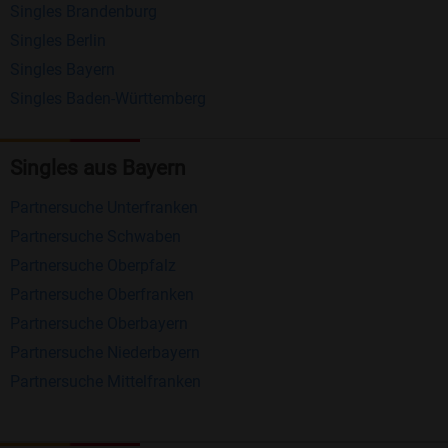
Singles Brandenburg
Matching-Spiel
: Matchen Sie täglich bis zu 100
Singles Berlin
Profile ohne zusätzliche Kosten. So können Sie
Singles Bayern
spielend neue Leute kennenlernen.
Singles Baden-Württemberg
Was macht Bildkontakte besonders?
Singles aus Bayern
Kostenlose Kontaktfunktionen
: Im Gegensatz zu
Partnersuche Unterfranken
vielen anderen Singlebörsen bietet Bildkontakte
Partnersuche Schwaben
viele wichtige Funktionen zur Kontaktaufnahme
Partnersuche Oberpfalz
kostenlos an.
Partnersuche Oberfranken
Große Community
: Mit über 4 Millionen
Partnersuche Oberbayern
Registrierungen haben Sie beste Chancen,
Partnersuche Niederbayern
jemanden zu finden, der zu Ihnen passt.
Partnersuche Mittelfranken
Einfach und intuitiv
: Unsere Plattform ist
benutzerfreundlich gestaltet, sodass Sie sich voll