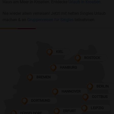
Haus am Meer in Kroatien. Entdecke
Urlaub in Kroatien.
Nie wieder allein verreisen! Jetzt mit netten Singles Urlaub
machen & an
Gruppenreisen für Singles
teilnehmen
KIEL
ROSTOCK
HAMBURG
BREMEN
BERLIN
HANNOVER
COTTBUS
DORTMUND
LEIPZIG
ERFURT
DÜSSELDORF