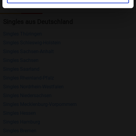
Kostenlose Funktionen bei Bildkontakte
Registrierung
: Erstellen Sie Ihr eigenes Profil
Singles aus Deutschland
kostenlos.
Singles Thüringen
Mitglieder finden
: Suchen Sie kostenlos nach
Singles Schleswig-Holstein
anderen Singles die zu Ihnen passen.
Singles Sachsen-Anhalt
Profile einsehen
: Sie können andere Profile
Singles Sachsen
inklusive des Profilbldes kostenlos ansehen.
Singles Saarland
Kostenloses Nachrichtensystem
: Alle wichtigen
Singles Rheinland-Pfalz
Funktionen des Nachrichtensystems sind völlig
Singles Nordrhein-Westfalen
kostenlos und ohne versteckte Kosten!
Singles Niedersachsen
Schreiben Sie kostenlos Nachrichten an
Singles Mecklenburg-Vorpommern
anderen Mitgliedern.
Singles Hessen
Singles Hamburg
Erhalten und beantworten Sie kostenlos
Singles Bremen
Nachrichten von anderen Mitgliedern.