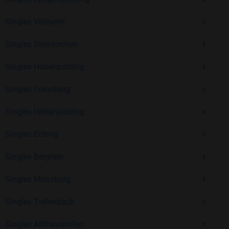
Singles Vilsheim
Mit Bildkontakte kannst du den nächsten Schritt wagen –
Singles Steinkirchen
ohne Druck, aber mit viel Freude. Starte jetzt deine Reise und
entdecke, wie schön es ist, jemanden zu finden, der wirklich
Singles Hohenpolding
zu dir passt.
Singles Fraunberg
Singles Hohenpolding
Singles Eching
Singles Berglern
Singles Moosburg
Singles Tiefenbach
Singles Altfraunhofen