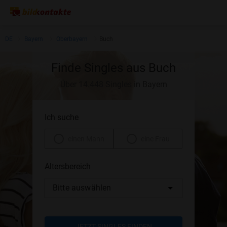
DE
Bayern
Oberbayern
Buch
Finde Singles aus Buch
Über 14.448 Singles in Bayern
Ich suche
einen Mann
eine Frau
Altersbereich
Bitte auswählen
JETZT SINGLES FINDEN