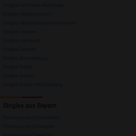
Singles Nordrhein-Westfalen
Schreiben Sie kostenlos Nachrichten an
Singles Niedersachsen
anderen Mitgliedern.
Singles Mecklenburg-Vorpommern
Erhalten und beantworten Sie kostenlos
Singles Hessen
Nachrichten von anderen Mitgliedern.
Singles Hamburg
Singles Bremen
Matching-Spiel
: Matchen Sie täglich bis zu 100
Singles Brandenburg
Profile ohne zusätzliche Kosten. So können Sie
Singles Berlin
spielend neue Leute kennenlernen.
Singles Bayern
Singles Baden-Württemberg
Was macht Bildkontakte besonders?
Kostenlose Kontaktfunktionen
: Im Gegensatz zu
Singles aus Bayern
vielen anderen Singlebörsen bietet Bildkontakte
viele wichtige Funktionen zur Kontaktaufnahme
Partnersuche Unterfranken
kostenlos an.
Partnersuche Schwaben
Große Community
: Mit über 4 Millionen
Partnersuche Oberpfalz