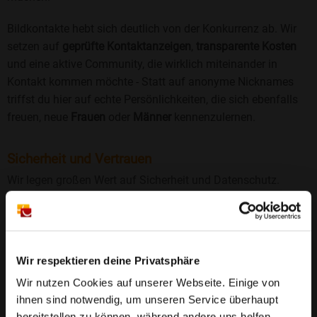
Bildkontakte hebt sich deutlich von der Konkurrenz ab. Wir
setzen auf
geprüfte Kontaktanzeigen
,
transparente Kosten
und eine aktive Community, die wirklich miteinander in
Kontakt kommen möchte - Statt auf anonyme Nicknames
triffst du hier auf echte Persönlichkeiten, die sich ebenfalls
freuen, neue
Frauen
oder
Männer
kennenzulernen.
Sicherheit und Vertrauen
Wir legen großen Wert auf Sicherheit und Datenschutz.
Jedes Profil wird manuell geprüft, und freiwillige
Echtheitschecks schaffen zusätzliches Vertrauen. Fake-
Profile und unangemessenes Verhalten haben bei uns keinen
Platz.
Weiterlesen
Wir respektieren deine Privatsphäre
Wir nutzen Cookies auf unserer Webseite. Einige von
25 Jahre Erfahrung
: Seit 2000 bringt Bildkontakte
ihnen sind notwendig, um unseren Service überhaupt
Menschen mit dem Wunsch nach einer
bereitstellen zu können, während andere uns helfen,