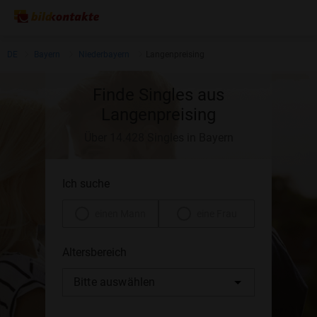
DE
Bayern
Niederbayern
Langenpreising
Finde Singles aus
Langenpreising
Über 14.428 Singles in Bayern
Ich suche
einen Mann
eine Frau
Altersbereich
Bitte auswählen