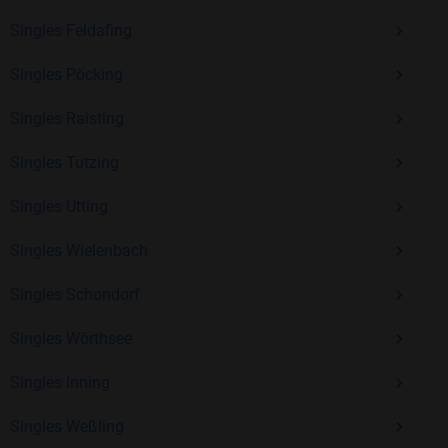
Erfahrung und vielen positiven Bewertungen.
Singles Feldafing
Kostenlos anmelden und neue Leute kennenlernen
Singles Pöcking
Singles Raisting
Mit Bildkontakte kannst du den nächsten Schritt wagen –
ohne Druck, aber mit viel Freude. Starte jetzt deine Reise und
Singles Tutzing
entdecke, wie schön es ist, jemanden zu finden, der wirklich
zu dir passt.
Singles Utting
Singles Wielenbach
Singles Schondorf
Singles Wörthsee
Singles Inning
Singles Weßling