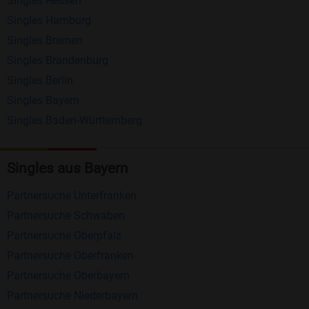
Singles Hessen
Erhalten und beantworten Sie kostenlos
Singles Hamburg
Nachrichten von anderen Mitgliedern.
Singles Bremen
Matching-Spiel
: Matchen Sie täglich bis zu 100
Singles Brandenburg
Profile ohne zusätzliche Kosten. So können Sie
Singles Berlin
Singles Bayern
spielend neue Leute kennenlernen.
Singles Baden-Württemberg
Was macht Bildkontakte besonders?
Kostenlose Kontaktfunktionen
: Im Gegensatz zu
Singles aus Bayern
vielen anderen Singlebörsen bietet Bildkontakte
Partnersuche Unterfranken
viele wichtige Funktionen zur Kontaktaufnahme
Partnersuche Schwaben
kostenlos an.
Partnersuche Oberpfalz
Große Community
: Mit über 4 Millionen
Partnersuche Oberfranken
Registrierungen haben Sie beste Chancen,
Partnersuche Oberbayern
jemanden zu finden, der zu Ihnen passt.
Partnersuche Niederbayern