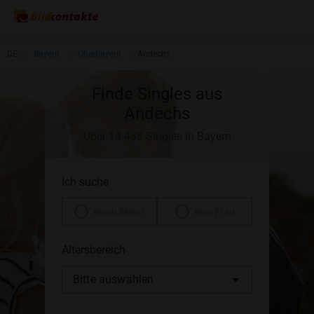
DE
Bayern
Oberbayern
Andechs
Finde Singles aus
Andechs
Über 14.438 Singles in Bayern
Ich suche
einen Mann
eine Frau
Altersbereich
Bitte auswählen