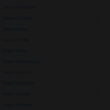
Erfahrung und vielen positiven Bewertungen.
Singles Türkenfeld
Kostenlos anmelden und neue Leute kennenlernen
Singles St Ottilien
Singles Inning
Mit Bildkontakte kannst du den nächsten Schritt wagen –
ohne Druck, aber mit viel Freude. Starte jetzt deine Reise und
Singles Eresing
entdecke, wie schön es ist, jemanden zu finden, der wirklich
zu dir passt.
Singles Utting
Singles Kottgeisering
Singles Grafrath
Singles Geltendorf
Singles Finning
Singles Wörthsee