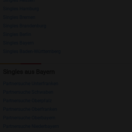
Singles Hessen
Erhalten und beantworten Sie kostenlos
Singles Hamburg
Nachrichten von anderen Mitgliedern.
Singles Bremen
Matching-Spiel
: Matchen Sie täglich bis zu 100
Singles Brandenburg
Profile ohne zusätzliche Kosten. So können Sie
Singles Berlin
Singles Bayern
spielend neue Leute kennenlernen.
Singles Baden-Württemberg
Was macht Bildkontakte besonders?
Kostenlose Kontaktfunktionen
: Im Gegensatz zu
Singles aus Bayern
vielen anderen Singlebörsen bietet Bildkontakte
Partnersuche Unterfranken
viele wichtige Funktionen zur Kontaktaufnahme
Partnersuche Schwaben
kostenlos an.
Partnersuche Oberpfalz
Große Community
: Mit über 4 Millionen
Partnersuche Oberfranken
Registrierungen haben Sie beste Chancen,
Partnersuche Oberbayern
jemanden zu finden, der zu Ihnen passt.
Partnersuche Niederbayern