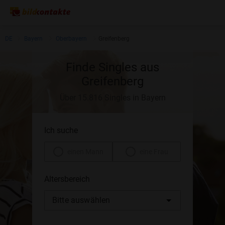
DE
Bayern
Oberbayern
Greifenberg
Finde Singles aus
Greifenberg
Über 15.816 Singles in Bayern
Ich suche
einen Mann
eine Frau
Altersbereich
Bitte auswählen