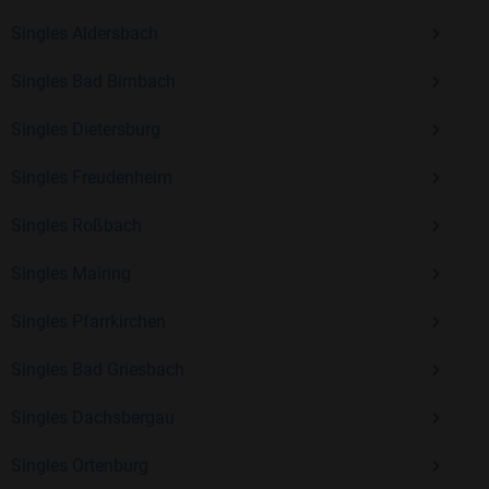
Erfahrung und vielen positiven Bewertungen.
Singles Aldersbach
Kostenlos anmelden und neue Leute kennenlernen
Singles Bad Birnbach
Singles Dietersburg
Mit Bildkontakte kannst du den nächsten Schritt wagen –
ohne Druck, aber mit viel Freude. Starte jetzt deine Reise und
Singles Freudenheim
entdecke, wie schön es ist, jemanden zu finden, der wirklich
zu dir passt.
Singles Roßbach
Singles Mairing
Singles Pfarrkirchen
Singles Bad Griesbach
Singles Dachsbergau
Singles Ortenburg