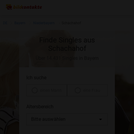
DE
Bayern
Niederbayern
Schachahof
Finde Singles aus
Schachahof
Über 14.431 Singles in Bayern
Ich suche
einen Mann
eine Frau
Altersbereich
Bitte auswählen