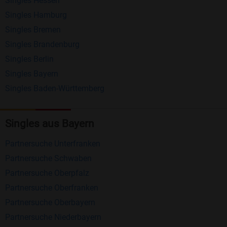
Singles Hessen
Erhalten und beantworten Sie kostenlos
Singles Hamburg
Nachrichten von anderen Mitgliedern.
Singles Bremen
Matching-Spiel
: Matchen Sie täglich bis zu 100
Singles Brandenburg
Profile ohne zusätzliche Kosten. So können Sie
Singles Berlin
Singles Bayern
spielend neue Leute kennenlernen.
Singles Baden-Württemberg
Was macht Bildkontakte besonders?
Kostenlose Kontaktfunktionen
: Im Gegensatz zu
Singles aus Bayern
vielen anderen Singlebörsen bietet Bildkontakte
Partnersuche Unterfranken
viele wichtige Funktionen zur Kontaktaufnahme
Partnersuche Schwaben
kostenlos an.
Partnersuche Oberpfalz
Große Community
: Mit über 4 Millionen
Partnersuche Oberfranken
Registrierungen haben Sie beste Chancen,
Partnersuche Oberbayern
jemanden zu finden, der zu Ihnen passt.
Partnersuche Niederbayern