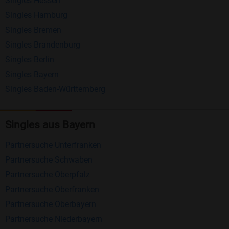
Singles Hessen
Erhalten und beantworten Sie kostenlos
Singles Hamburg
Nachrichten von anderen Mitgliedern.
Singles Bremen
Matching-Spiel
: Matchen Sie täglich bis zu 100
Singles Brandenburg
Profile ohne zusätzliche Kosten. So können Sie
Singles Berlin
Singles Bayern
spielend neue Leute kennenlernen.
Singles Baden-Württemberg
Was macht Bildkontakte besonders?
Kostenlose Kontaktfunktionen
: Im Gegensatz zu
Singles aus Bayern
vielen anderen Singlebörsen bietet Bildkontakte
Partnersuche Unterfranken
viele wichtige Funktionen zur Kontaktaufnahme
Partnersuche Schwaben
kostenlos an.
Partnersuche Oberpfalz
Große Community
: Mit über 4 Millionen
Partnersuche Oberfranken
Registrierungen haben Sie beste Chancen,
Partnersuche Oberbayern
jemanden zu finden, der zu Ihnen passt.
Partnersuche Niederbayern