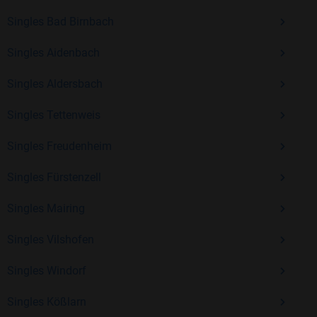
Erfahrung und vielen positiven Bewertungen.
Singles Bad Birnbach
Kostenlos anmelden und neue Leute kennenlernen
Singles Aidenbach
Singles Aldersbach
Mit Bildkontakte kannst du den nächsten Schritt wagen –
ohne Druck, aber mit viel Freude. Starte jetzt deine Reise und
Singles Tettenweis
entdecke, wie schön es ist, jemanden zu finden, der wirklich
zu dir passt.
Singles Freudenheim
Singles Fürstenzell
Singles Mairing
Singles Vilshofen
Singles Windorf
Singles Kößlarn