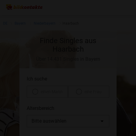
DE
Bayern
Niederbayern
Haarbach
Finde Singles aus
Haarbach
Über 14.431 Singles in Bayern
Ich suche
einen Mann
eine Frau
Altersbereich
Bitte auswählen