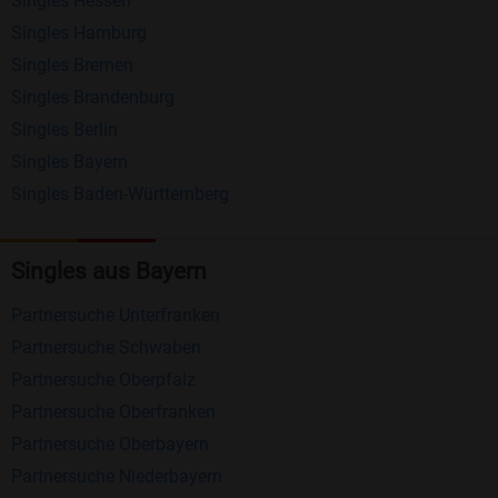
Singles Hessen
Erhalten und beantworten Sie kostenlos
Singles Hamburg
Nachrichten von anderen Mitgliedern.
Singles Bremen
Matching-Spiel
: Matchen Sie täglich bis zu 100
Singles Brandenburg
Profile ohne zusätzliche Kosten. So können Sie
Singles Berlin
Singles Bayern
spielend neue Leute kennenlernen.
Singles Baden-Württemberg
Was macht Bildkontakte besonders?
Kostenlose Kontaktfunktionen
: Im Gegensatz zu
Singles aus Bayern
vielen anderen Singlebörsen bietet Bildkontakte
Partnersuche Unterfranken
viele wichtige Funktionen zur Kontaktaufnahme
Partnersuche Schwaben
kostenlos an.
Partnersuche Oberpfalz
Große Community
: Mit über 4 Millionen
Partnersuche Oberfranken
Registrierungen haben Sie beste Chancen,
Partnersuche Oberbayern
jemanden zu finden, der zu Ihnen passt.
Partnersuche Niederbayern