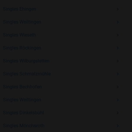
Erfahrung und vielen positiven Bewertungen.
Singles Ehingen
Kostenlos anmelden und neue Leute kennenlernen
Singles Weiltingen
Singles Wieseth
Mit Bildkontakte kannst du den nächsten Schritt wagen –
ohne Druck, aber mit viel Freude. Starte jetzt deine Reise und
Singles Röckingen
entdecke, wie schön es ist, jemanden zu finden, der wirklich
zu dir passt.
Singles Wilburgstetten
Singles Schmalzmühle
Singles Bechhofen
Singles Weiltingen
Singles Dinkelsbühl
Singles Mönchsroth