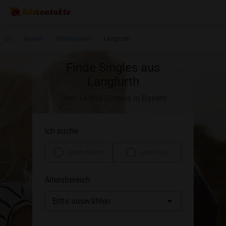
DE
Bayern
Mittelfranken
Langfurth
Finde Singles aus
Langfurth
Über 14.898 Singles in Bayern
Ich suche
einen Mann
eine Frau
Altersbereich
Bitte auswählen