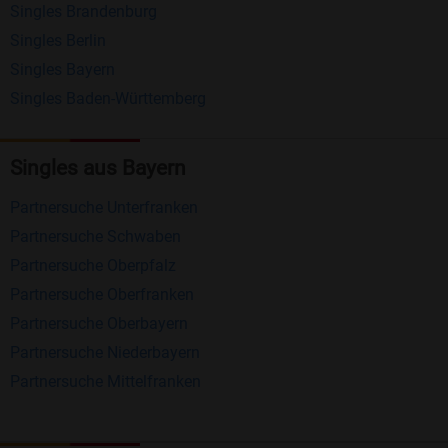
Singles Brandenburg
Matching-Spiel
: Matchen Sie täglich bis zu 100
Singles Berlin
Profile ohne zusätzliche Kosten. So können Sie
Singles Bayern
spielend neue Leute kennenlernen.
Singles Baden-Württemberg
Was macht Bildkontakte besonders?
Singles aus Bayern
Kostenlose Kontaktfunktionen
: Im Gegensatz zu
Partnersuche Unterfranken
vielen anderen Singlebörsen bietet Bildkontakte
Partnersuche Schwaben
viele wichtige Funktionen zur Kontaktaufnahme
Partnersuche Oberpfalz
kostenlos an.
Partnersuche Oberfranken
Große Community
: Mit über 4 Millionen
Partnersuche Oberbayern
Registrierungen haben Sie beste Chancen,
Partnersuche Niederbayern
jemanden zu finden, der zu Ihnen passt.
Partnersuche Mittelfranken
Einfach und intuitiv
: Unsere Plattform ist
benutzerfreundlich gestaltet, sodass Sie sich voll