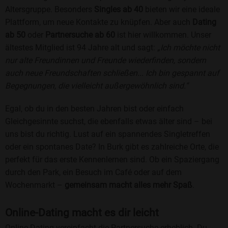
Altersgruppe. Besonders
Singles ab 40
bieten wir eine ideale
Plattform, um neue Kontakte zu knüpfen. Aber auch
Dating
ab 50
oder
Partnersuche ab 60
ist hier willkommen. Unser
ältestes Mitglied ist 94 Jahre alt und sagt:
„Ich möchte nicht
nur alte Freundinnen und Freunde wiederfinden, sondern
auch neue Freundschaften schließen... Ich bin gespannt auf
Begegnungen, die vielleicht außergewöhnlich sind.“
Egal, ob du in den besten Jahren bist oder einfach
Gleichgesinnte suchst, die ebenfalls etwas älter sind – bei
uns bist du richtig. Lust auf ein spannendes Singletreffen
oder ein spontanes Date? In Burk gibt es zahlreiche Orte, die
perfekt für das erste Kennenlernen sind. Ob ein Spaziergang
durch den Park, ein Besuch im Café oder auf dem
Wochenmarkt –
gemeinsam macht alles mehr Spaß
.
Online-Dating macht es dir leicht
Online-Dating vereinfacht die Partnersuche erheblich. Du