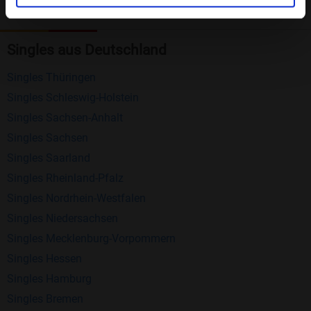
Kostenlose Funktionen bei Bildkontakte
Registrierung
: Erstellen Sie Ihr eigenes Profil
Singles aus Deutschland
kostenlos.
Singles Thüringen
Mitglieder finden
: Suchen Sie kostenlos nach
Singles Schleswig-Holstein
anderen Singles die zu Ihnen passen.
Singles Sachsen-Anhalt
Profile einsehen
: Sie können andere Profile
Singles Sachsen
inklusive des Profilbldes kostenlos ansehen.
Singles Saarland
Kostenloses Nachrichtensystem
: Alle wichtigen
Singles Rheinland-Pfalz
Funktionen des Nachrichtensystems sind völlig
Singles Nordrhein-Westfalen
kostenlos und ohne versteckte Kosten!
Singles Niedersachsen
Schreiben Sie kostenlos Nachrichten an
Singles Mecklenburg-Vorpommern
anderen Mitgliedern.
Singles Hessen
Singles Hamburg
Erhalten und beantworten Sie kostenlos
Singles Bremen
Nachrichten von anderen Mitgliedern.