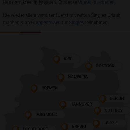
Haus am Meer in Kroatien. Entdecke
Urlaub in Kroatien.
Nie wieder allein verreisen! Jetzt mit netten Singles Urlaub
machen & an
Gruppenreisen für Singles
teilnehmen
KIEL
ROSTOCK
HAMBURG
BREMEN
BERLIN
HANNOVER
COTTBUS
DORTMUND
LEIPZIG
ERFURT
DÜSSELDORF