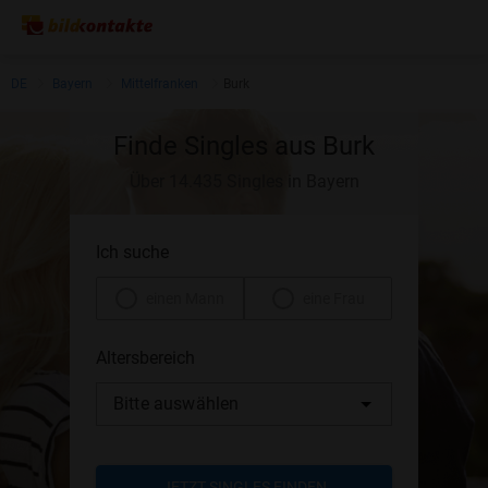
DE
Bayern
Mittelfranken
Burk
Finde Singles aus Burk
Über 14.435 Singles in Bayern
Ich suche
einen Mann
eine Frau
Altersbereich
Bitte auswählen
JETZT SINGLES FINDEN