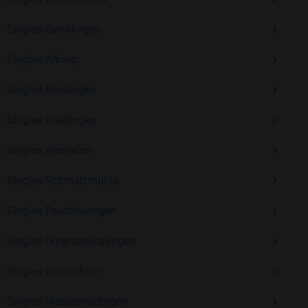
Singles Gerolfingen
Mit Bildkontakte kannst du den nächsten Schritt wagen –
Singles Arberg
ohne Druck, aber mit viel Freude. Starte jetzt deine Reise und
entdecke, wie schön es ist, jemanden zu finden, der wirklich
Singles Röckingen
zu dir passt.
Singles Weiltingen
Singles Herrieden
Singles Schmalzmühle
Singles Feuchtwangen
Singles Unterschwaningen
Singles Schopfloch
Singles Wassertrüdingen