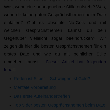
CONTINUE
Was, wenn eine unangenehme Stille entsteht? Was,
wenn dir keine guten Gesprächsthemen beim Date
check
Simple registration in a few steps
einfallen? Gibt es absolute No-Go’s und mit
check
Confidential handling of your data
welchen Gesprächsthemen kannst du dein
check
Gegenüber vielleicht sogar beeindrucken? Wir
Many active singles
zeigen dir hier die besten Gesprächsthemen für ein
erstes Date und wie du mit peinlicher Stille
umgehen kannst.
Dieser Artikel hat folgenden
Inhalt:
Reden ist Silber – Schweigen ist Gold?
Mentale Vorbereitung
Das erste Aufeinandertreffen
Top 5 der besten Gesprächsthemen beim Date