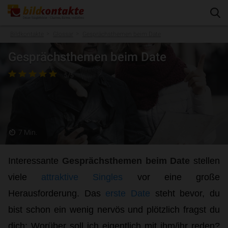
close
Bildkontakte
Glossar
Gesprächsthemen beim Date
Register now for free
Gesprächsthemen beim Date
I am
5/5
a man
a woman
I am looking for
a man
a woman
7 Min.
Interessante
Gesprächsthemen beim Date
stellen
age
from
to
viele
attraktive Singles
vor eine große
35
65
Herausforderung. Das
erste
Date
steht bevor, du
bist schon ein wenig nervös und plötzlich fragst du
dich: Worüber soll ich eigentlich mit ihm/ihr reden?