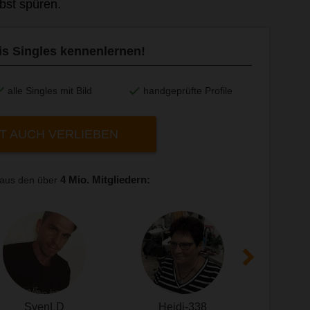
bst spüren.
tis Singles kennenlernen!
alle Singles mit Bild
handgeprüfte Profile
T AUCH VERLIEBEN
4 Mio. Mitgliedern:
 aus den über
SvenLD
Heidi-338
Pu