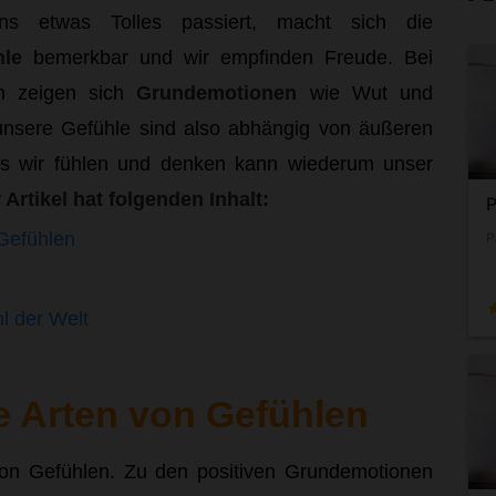
ns etwas Tolles passiert, macht sich die
CONTINUE
hle
bemerkbar und wir empfinden Freude. Bei
en zeigen sich
Grundemotionen
wie Wut und
check
Simple registration in a few steps
nsere Gefühle sind also abhängig von äußeren
as wir fühlen und denken kann wiederum unser
check
Confidential handling of your data
 Artikel hat folgenden Inhalt:
P
check
Many active singles
 Gefühlen
P
l der Welt
e Arten von Gefühlen
 von Gefühlen. Zu den positiven Grundemotionen