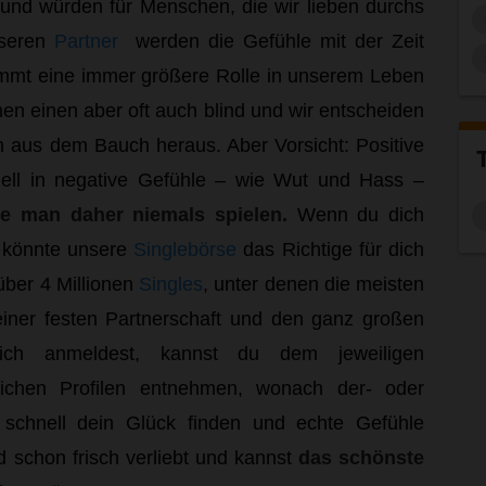
und würden für Menschen, die wir lieben durchs
nseren
Partner
werden die Gefühle mit der Zeit
immt eine immer größere Rolle in unserem Leben
n einen aber oft auch blind und wir entscheiden
n aus dem Bauch heraus. Aber Vorsicht: Positive
ell in negative Gefühle – wie Wut und Hass –
te man daher niemals spielen.
Wenn du dich
, könnte unsere
Singlebörse
das Richtige für dich
 über 4 Millionen
Singles
, unter denen die meisten
einer festen Partnerschaft und den ganz großen
ch anmeldest, kannst du dem jeweiligen
ichen Profilen entnehmen, wonach der- oder
 schnell dein Glück finden und echte Gefühle
ald schon frisch verliebt und kannst
das schönste