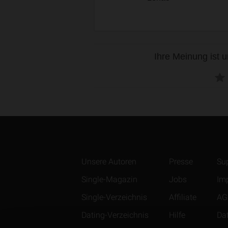
Ihre Meinung ist u
Unsere Autoren
Presse
Su
Single-Magazin
Jobs
Im
Single-Verzeichnis
Affiliate
AG
Dating-Verzeichnis
Hilfe
Da