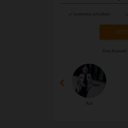
kostenlos schreiben
JETZ
Eine Auswahl
Aul