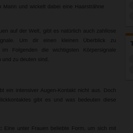
en auf der Welt, gibt es natürlich auch zahllose
gnale
. Um dir einen kleinen Überblick zu
 im Folgenden die wichtigsten Körpersignale
en und zu deuten sind.
ibt ein
intensiver Augen-Kontakt
nicht aus. Doch
ickkontaktes gibt es und was bedeuten diese
:
Eine unter Frauen beliebte Form, um sich mit