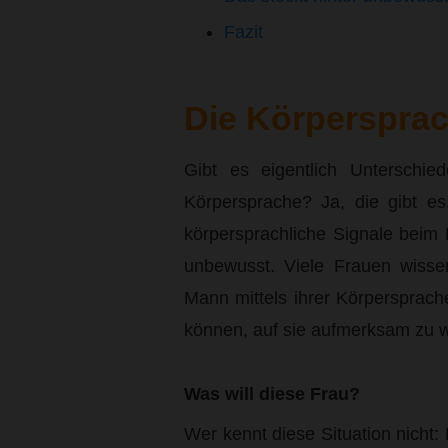
Fazit
Die Körperspra
Gibt es eigentlich Untersch
Körpersprache
? Ja, die gibt e
körpersprachliche Signale beim 
unbewusst. Viele Frauen wisse
Mann mittels ihrer Körpersprac
können, auf sie aufmerksam zu 
Was will diese Frau?
Wer kennt diese Situation nicht: