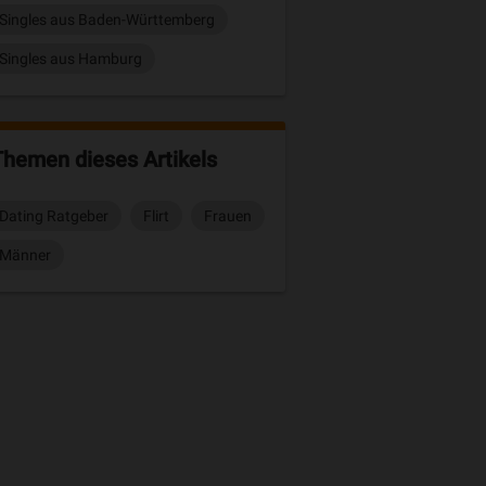
Singles aus Baden-Württemberg
Singles aus Hamburg
Themen dieses Artikels
Dating Ratgeber
Flirt
Frauen
Männer