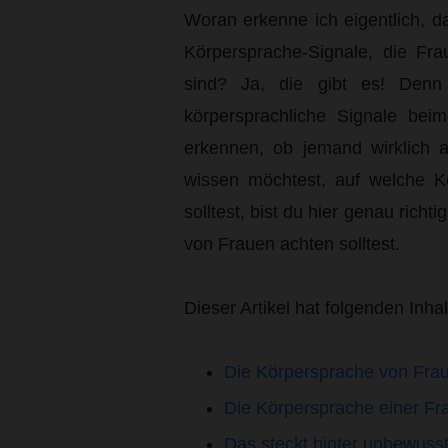
Woran erkenne ich eigentlich, d
Körpersprache-Signale, die Fr
sind? Ja, die gibt es! Den
körpersprachliche Signale bei
erkennen, ob jemand wirklich an
wissen möchtest, auf welche K
solltest, bist du hier genau richt
von Frauen
achten solltest.
Dieser Artikel hat folgenden Inhal
Die Körpersprache von Fra
Die Körpersprache einer Fra
Das steckt hinter unbewus