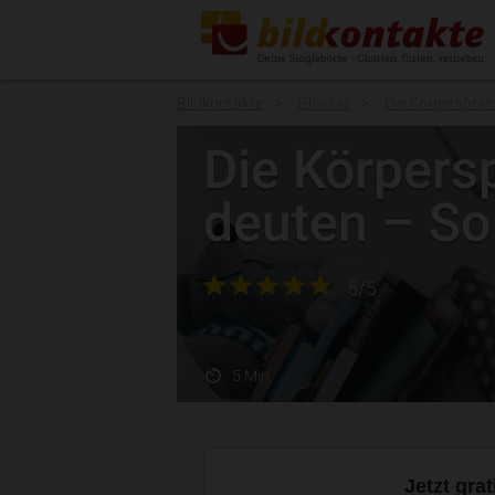
Bildkontakte
Glossar
Die Körpersprach
Die Körpers
deuten – So 
5/5
5 Min.
Jetzt gra