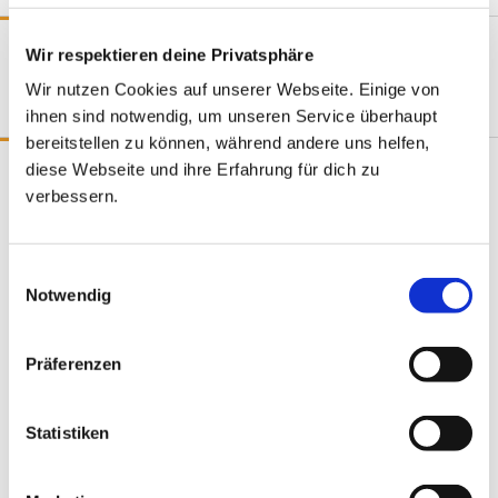
Dates aus Hessen
Wir respektieren deine Privatsphäre
Wir nutzen Cookies auf unserer Webseite. Einige von
Dating Hessen
ihnen sind notwendig, um unseren Service überhaupt
bereitstellen zu können, während andere uns helfen,
Finde ein Date in deiner Stadt
diese Webseite und ihre Erfahrung für dich zu
verbessern.
Dates aus Berlin
Dates aus Bremen
Einwilligungsauswahl
Dates aus Cottbus
Notwendig
Dates aus Dortmund
Dates aus Dresden
Präferenzen
Dates aus Düsseldorf
Dates aus Erfurt
Statistiken
Dates aus Frankfurt
Dates aus Freiburg