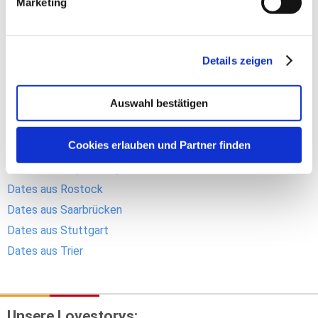
Marketing
Dates aus Hamburg
Dates aus Hannover
Dates aus Kassel
Details zeigen
Dates aus Kiel
Dates aus Köln
Auswahl bestätigen
Dates aus Leipzig
Dates aus München
Cookies erlauben und Partner finden
Dates aus Nürnberg
Dates aus Regensburg
Dates aus Rostock
Dates aus Saarbrücken
Dates aus Stuttgart
Dates aus Trier
Unsere Lovestorys: