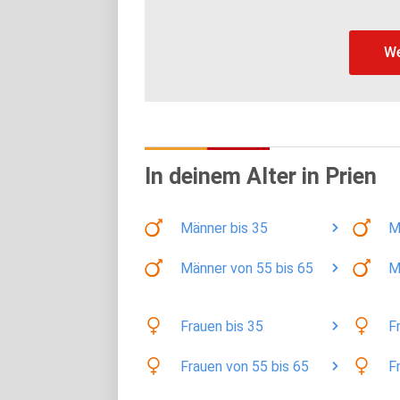
We
In deinem Alter in Prien
Männer
bis 35
M
Männer
von 55 bis 65
M
Frauen
bis 35
F
Frauen
von 55 bis 65
F
Wir respektieren deine Pr