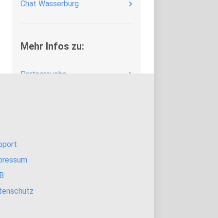
Chat Wasserburg
Mehr Infos zu:
Partnersuche
Partnerbörse
Kontaktbörse
Single Chat
pport
pressum
Online Chat
B
tenschutz