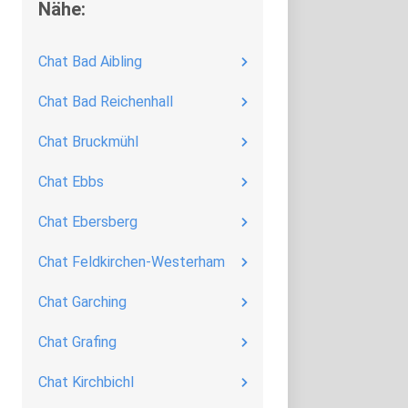
Nähe:
ervice
fahrung für
Cookies erlauben und Partner
finden
Chat Bad Aibling
Chat Bad Reichenhall
g
Details zeigen
Chat Bruckmühl
Chat Ebbs
Chat Ebersberg
Chat Feldkirchen-Westerham
Chat Garching
Chat Grafing
Chat Kirchbichl