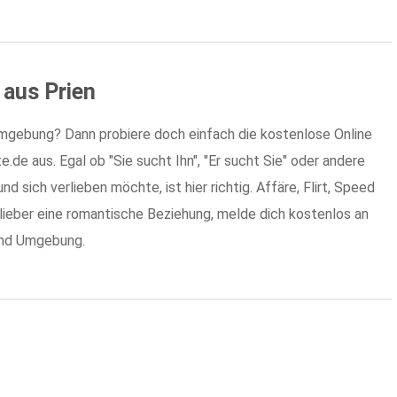
serer Webseite. Einige von ihnen sind notwendig, um unseren S
 können, während andere uns helfen, diese Webseite und ihre Er
 aus Prien
Präferenzen
Statistiken
Marketin
Umgebung? Dann probiere doch einfach die kostenlose Online
de aus. Egal ob "Sie sucht Ihn", "Er sucht Sie" oder andere
nd sich verlieben möchte, ist hier richtig. Affäre, Flirt, Speed
lieber eine romantische Beziehung, melde dich kostenlos an
 und Umgebung.