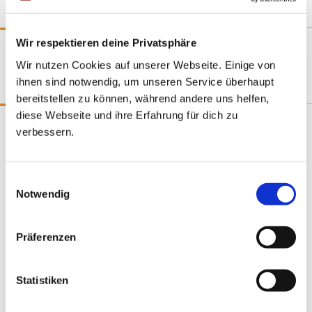
Wir respektieren deine Privatsphäre
Dates aus Baden-Württemberg
Wir nutzen Cookies auf unserer Webseite. Einige von
Dating Baden-Württemberg
ihnen sind notwendig, um unseren Service überhaupt
bereitstellen zu können, während andere uns helfen,
diese Webseite und ihre Erfahrung für dich zu
Finde ein Date in deiner Stadt
verbessern.
Dates aus Berlin
Dates aus Bremen
Einwilligungsauswahl
Dates aus Cottbus
Notwendig
Dates aus Dortmund
Dates aus Dresden
Präferenzen
Dates aus Düsseldorf
Dates aus Erfurt
Statistiken
Dates aus Frankfurt