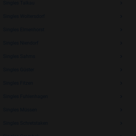
Singles Talkau
Erfahrung und vielen positiven Bewertungen.
Singles Woltersdorf
Kostenlos anmelden und neue Leute kennenlernen
Singles Elmenhorst
Singles Niendorf
Mit Bildkontakte kannst du den nächsten Schritt wagen –
ohne Druck, aber mit viel Freude. Starte jetzt deine Reise und
Singles Sahms
entdecke, wie schön es ist, jemanden zu finden, der wirklich
zu dir passt.
Singles Güster
Singles Fitzen
Singles Fuhlenhagen
Singles Müssen
Singles Schretstaken