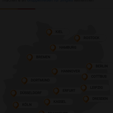
machen & an
Gruppenreisen für Singles
teilnehmen
KIEL
ROSTOCK
HAMBURG
BREMEN
BERLIN
HANNOVER
COTTBUS
DORTMUND
LEIPZIG
ERFURT
DÜSSELDORF
DRESDEN
KASSEL
KÖLN