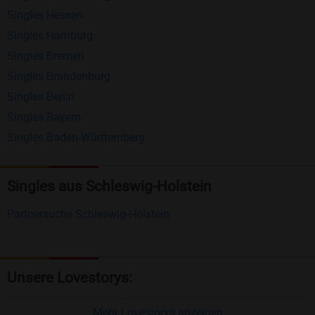
Singles Hessen
Erhalten und beantworten Sie kostenlos
Singles Hamburg
Nachrichten von anderen Mitgliedern.
Singles Bremen
Matching-Spiel
: Matchen Sie täglich bis zu 100
Singles Brandenburg
Profile ohne zusätzliche Kosten. So können Sie
Singles Berlin
Singles Bayern
spielend neue Leute kennenlernen.
Singles Baden-Württemberg
Was macht Bildkontakte besonders?
Kostenlose Kontaktfunktionen
: Im Gegensatz zu
Singles aus Schleswig-Holstein
vielen anderen Singlebörsen bietet Bildkontakte
Partnersuche Schleswig-Holstein
viele wichtige Funktionen zur Kontaktaufnahme
kostenlos an.
Große Community
: Mit über 4 Millionen
Unsere Lovestorys:
Registrierungen haben Sie beste Chancen,
jemanden zu finden, der zu Ihnen passt.
Mehr Lovestorys anzeigen