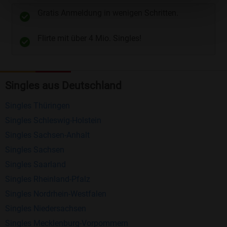
unterschiedliche Wege gewählt werden. Wie z.B.
Gratis Anmeldung in wenigen Schritten.
Telefon
und
E-Mail
.
Flirte mit über 4 Mio. Singles!
Kostenlose Funktionen bei Bildkontakte
Registrierung
: Erstellen Sie Ihr eigenes Profil
Singles aus Deutschland
kostenlos.
Mitglieder finden
: Suchen Sie kostenlos nach
Singles Thüringen
anderen Singles die zu Ihnen passen.
Singles Schleswig-Holstein
Profile einsehen
: Sie können andere Profile
Singles Sachsen-Anhalt
inklusive des Profilbldes kostenlos ansehen.
Singles Sachsen
Kostenloses Nachrichtensystem
: Alle wichtigen
Singles Saarland
Funktionen des Nachrichtensystems sind völlig
Singles Rheinland-Pfalz
kostenlos und ohne versteckte Kosten!
Singles Nordrhein-Westfalen
Singles Niedersachsen
Schreiben Sie kostenlos Nachrichten an
Singles Mecklenburg-Vorpommern
anderen Mitgliedern.