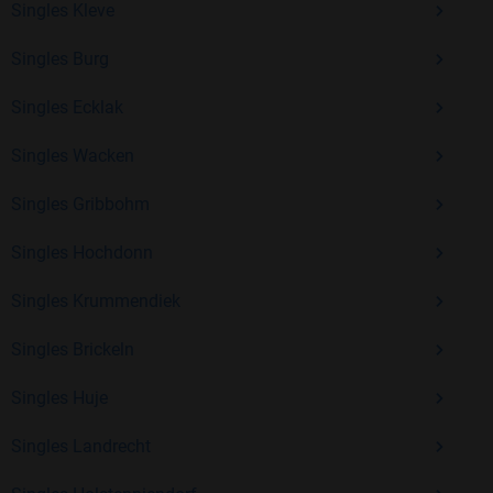
Singles Kleve
Erfahrung und vielen positiven Bewertungen.
Singles Burg
Kostenlos anmelden und neue Leute kennenlernen
Singles Ecklak
Singles Wacken
Mit Bildkontakte kannst du den nächsten Schritt wagen –
ohne Druck, aber mit viel Freude. Starte jetzt deine Reise und
Singles Gribbohm
entdecke, wie schön es ist, jemanden zu finden, der wirklich
zu dir passt.
Singles Hochdonn
Singles Krummendiek
Singles Brickeln
Singles Huje
Singles Landrecht