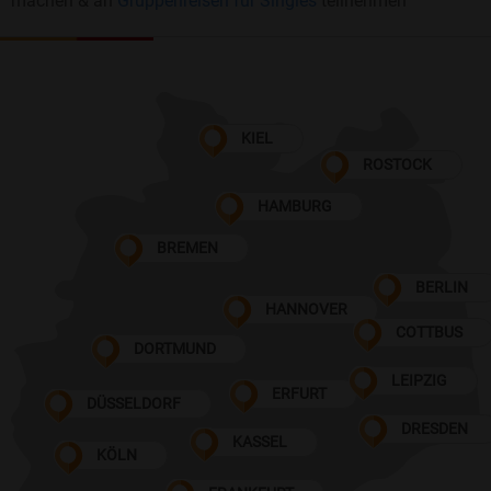
machen & an
Gruppenreisen für Singles
teilnehmen
KIEL
ROSTOCK
HAMBURG
BREMEN
BERLIN
HANNOVER
COTTBUS
DORTMUND
LEIPZIG
ERFURT
DÜSSELDORF
DRESDEN
KASSEL
KÖLN