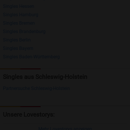
Singles Hessen
Erhalten und beantworten Sie kostenlos
Singles Hamburg
Nachrichten von anderen Mitgliedern.
Singles Bremen
Matching-Spiel
: Matchen Sie täglich bis zu 100
Singles Brandenburg
Profile ohne zusätzliche Kosten. So können Sie
Singles Berlin
Singles Bayern
spielend neue Leute kennenlernen.
Singles Baden-Württemberg
Was macht Bildkontakte besonders?
Kostenlose Kontaktfunktionen
: Im Gegensatz zu
Singles aus Schleswig-Holstein
vielen anderen Singlebörsen bietet Bildkontakte
Partnersuche Schleswig-Holstein
viele wichtige Funktionen zur Kontaktaufnahme
kostenlos an.
Große Community
: Mit über 4 Millionen
Unsere Lovestorys:
Registrierungen haben Sie beste Chancen,
jemanden zu finden, der zu Ihnen passt.
Mehr Lovestorys anzeigen