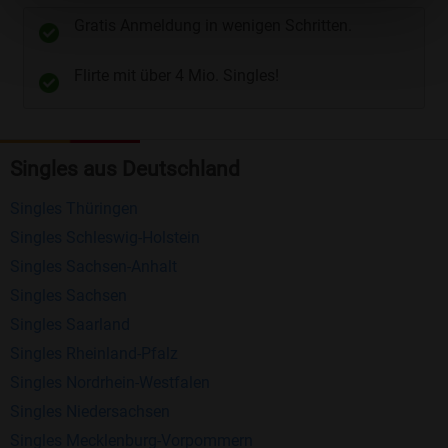
unterschiedliche Wege gewählt werden. Wie z.B.
Gratis Anmeldung in wenigen Schritten.
Telefon
und
E-Mail
.
Flirte mit über 4 Mio. Singles!
Kostenlose Funktionen bei Bildkontakte
Registrierung
: Erstellen Sie Ihr eigenes Profil
Singles aus Deutschland
kostenlos.
Mitglieder finden
: Suchen Sie kostenlos nach
Singles Thüringen
anderen Singles die zu Ihnen passen.
Singles Schleswig-Holstein
Profile einsehen
: Sie können andere Profile
Singles Sachsen-Anhalt
inklusive des Profilbldes kostenlos ansehen.
Singles Sachsen
Kostenloses Nachrichtensystem
: Alle wichtigen
Singles Saarland
Funktionen des Nachrichtensystems sind völlig
Singles Rheinland-Pfalz
kostenlos und ohne versteckte Kosten!
Singles Nordrhein-Westfalen
Singles Niedersachsen
Schreiben Sie kostenlos Nachrichten an
Singles Mecklenburg-Vorpommern
anderen Mitgliedern.