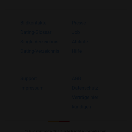
Bildkontakte
Presse
Dating-Glossar
Job
Single-Verzeichnis
Affiliate
Dating-Verzeichnis
Hilfe
Support
AGB
Impressum
Datenschutz
Verträge hier
kündigen
© Bildkontakte 2017, alle Rechte vorbehalten.