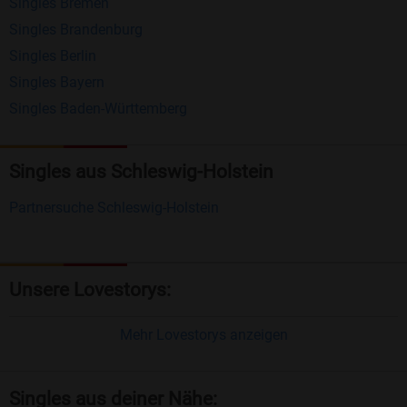
Singles Bremen
Nachrichten von anderen Mitgliedern.
Singles Brandenburg
Matching-Spiel
: Matchen Sie täglich bis zu 100
Singles Berlin
Profile ohne zusätzliche Kosten. So können Sie
Singles Bayern
spielend neue Leute kennenlernen.
Singles Baden-Württemberg
Was macht Bildkontakte besonders?
Singles aus Schleswig-Holstein
Kostenlose Kontaktfunktionen
: Im Gegensatz zu
Partnersuche Schleswig-Holstein
vielen anderen Singlebörsen bietet Bildkontakte
viele wichtige Funktionen zur Kontaktaufnahme
kostenlos an.
Unsere Lovestorys:
Große Community
: Mit über 4 Millionen
Registrierungen haben Sie beste Chancen,
Mehr Lovestorys anzeigen
jemanden zu finden, der zu Ihnen passt.
Einfach und intuitiv
: Unsere Plattform ist
Singles aus deiner Nähe: