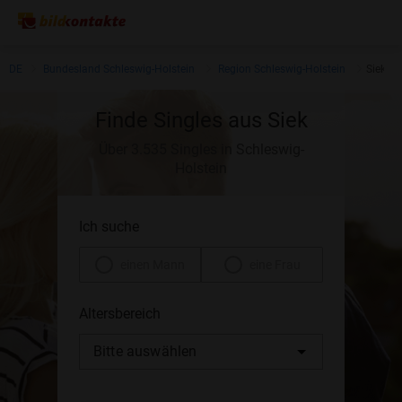
DE
Bundesland Schleswig-Holstein
Region Schleswig-Holstein
Siek
Finde Singles aus Siek
Über 3.535 Singles in Schleswig-
Holstein
Ich suche
einen Mann
eine Frau
Altersbereich
Bitte auswählen