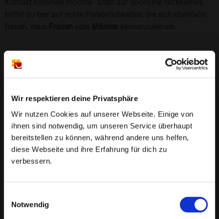
Kontakt kommen möchte - Statt auf anonyme Nicknames
triffst du hier auf echte Persönlichkeiten, die sich ebenfalls
freuen, neue
Frauen
oder
Männer
kennenzulernen.
Sicherheit und Vertrauen
Wir legen großen Wert auf Sicherheit und Datenschutz.
Jedes Profil wird manuell geprüft, und freiwillige
Echtheitschecks schaffen zusätzliches Vertrauen. Fake-
Wir respektieren deine Privatsphäre
Profile und unangemessenes Verhalten haben bei uns keinen
Wir nutzen Cookies auf unserer Webseite. Einige von
Platz.
Weiterlesen
ihnen sind notwendig, um unseren Service überhaupt
bereitstellen zu können, während andere uns helfen,
25 Jahre Erfahrung
: Seit 2000 bringt Bildkontakte
diese Webseite und ihre Erfahrung für dich zu
Menschen mit dem Wunsch nach einer
verbessern.
Partnerschaft zusammen. Dabei legen wir
großen Wert auf Sicherheit, Seriosität und eine
FAQ für Siek
Einwilligungsauswahl
vertrauensvolle Umgebung.
Notwendig
❤️ Wo kann ich in Siek Singles kennenlernen?
Manuell geprüfte Profile
: Bei Bildkontakte wird