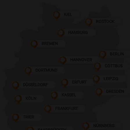
KIEL
ROSTOCK
HAMBURG
BREMEN
BERLIN
HANNOVER
COTTBUS
DORTMUND
LEIPZIG
ERFURT
DÜSSELDORF
DRESDEN
KASSEL
KÖLN
FRANKFURT
TRIER
NÜRNBERG
SAARBRÜCKEN