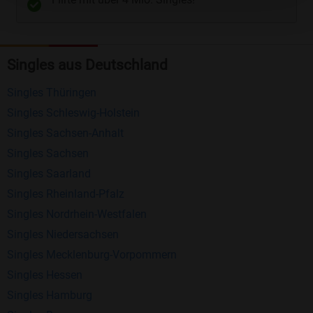
Kostenlose Funktionen bei Bildkontakte
Registrierung
: Erstellen Sie Ihr eigenes Profil
Singles aus Deutschland
kostenlos.
Singles Thüringen
Mitglieder finden
: Suchen Sie kostenlos nach
Singles Schleswig-Holstein
anderen Singles die zu Ihnen passen.
Singles Sachsen-Anhalt
Profile einsehen
: Sie können andere Profile
Singles Sachsen
inklusive des Profilbldes kostenlos ansehen.
Singles Saarland
Kostenloses Nachrichtensystem
: Alle wichtigen
Singles Rheinland-Pfalz
Funktionen des Nachrichtensystems sind völlig
Singles Nordrhein-Westfalen
kostenlos und ohne versteckte Kosten!
Singles Niedersachsen
Schreiben Sie kostenlos Nachrichten an
Singles Mecklenburg-Vorpommern
anderen Mitgliedern.
Singles Hessen
Singles Hamburg
Erhalten und beantworten Sie kostenlos