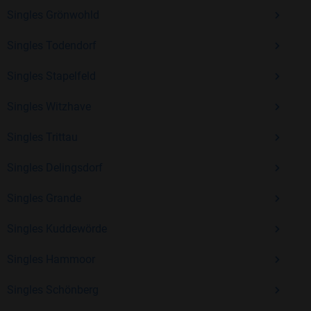
Kostenlos anmelden und neue Leute kennenlernen
Singles Grönwohld
Singles Todendorf
Mit Bildkontakte kannst du den nächsten Schritt wagen –
Singles Stapelfeld
ohne Druck, aber mit viel Freude. Starte jetzt deine Reise und
entdecke, wie schön es ist, jemanden zu finden, der wirklich
Singles Witzhave
zu dir passt.
Singles Trittau
Singles Delingsdorf
Singles Grande
Singles Kuddewörde
Singles Hammoor
Singles Schönberg