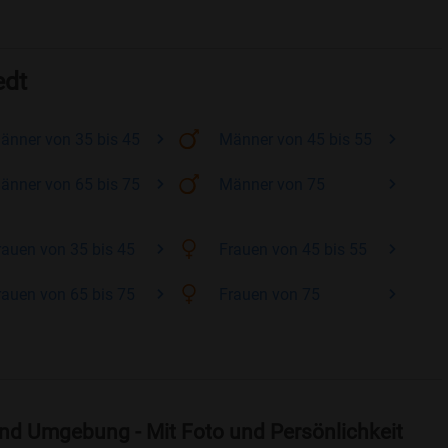
edt
änner
von 35 bis 45
Männer
von 45 bis 55
änner
von 65 bis 75
Männer
von 75
rauen
von 35 bis 45
Frauen
von 45 bis 55
rauen
von 65 bis 75
Frauen
von 75
und Umgebung - Mit Foto und Persönlichkeit