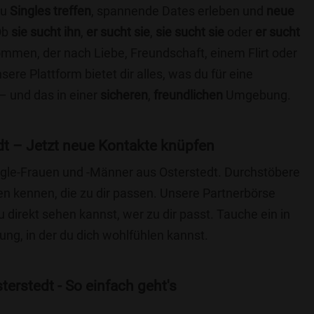
du
Singles treffen
, spannende Dates erleben und
neue
Ob
sie sucht ihn
,
er sucht sie
,
sie sucht sie
oder
er sucht
kommen, der nach Liebe, Freundschaft, einem Flirt oder
re Plattform bietet dir alles, was du für eine
– und das in einer
sicheren
,
freundlichen
Umgebung.
dt – Jetzt neue Kontakte knüpfen
ingle-Frauen und -Männer aus Osterstedt. Durchstöbere
 kennen, die zu dir passen. Unsere Partnerbörse
du direkt sehen kannst, wer zu dir passt. Tauche ein in
ng, in der du dich wohlfühlen kannst.
erstedt - So einfach geht's