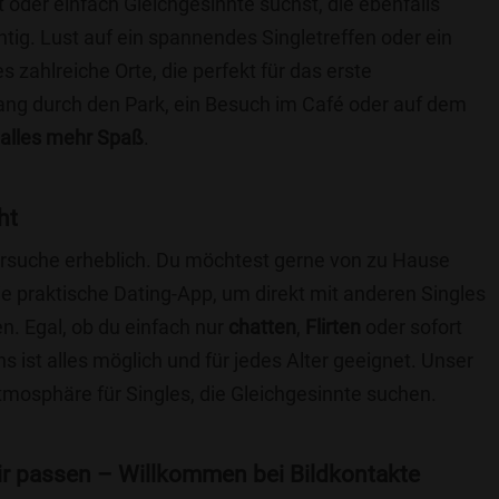
t oder einfach Gleichgesinnte suchst, die ebenfalls
chtig. Lust auf ein spannendes Singletreffen oder ein
s zahlreiche Orte, die perfekt für das erste
ang durch den Park, ein Besuch im Café oder auf dem
alles mehr Spaß
.
ht
nersuche erheblich. Du möchtest gerne von zu Hause
e praktische Dating-App, um direkt mit anderen Singles
n. Egal, ob du einfach nur
chatten
,
Flirten
oder sofort
 ist alles möglich und für jedes Alter geeignet. Unser
Atmosphäre für Singles, die Gleichgesinnte suchen.
 dir passen – Willkommen bei Bildkontakte