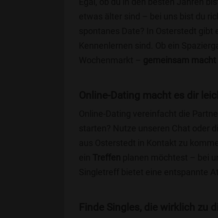
Egal, ob du in den besten Jahren bis
etwas älter sind – bei uns bist du ri
spontanes Date? In Osterstedt gibt e
Kennenlernen sind. Ob ein Spazierg
Wochenmarkt –
gemeinsam macht 
Online-Dating macht es dir leic
Online-Dating vereinfacht die Part
starten? Nutze unseren Chat oder di
aus Osterstedt in Kontakt zu komme
ein
Treffen
planen möchtest – bei uns
Singletreff bietet eine entspannte 
Finde Singles, die wirklich zu