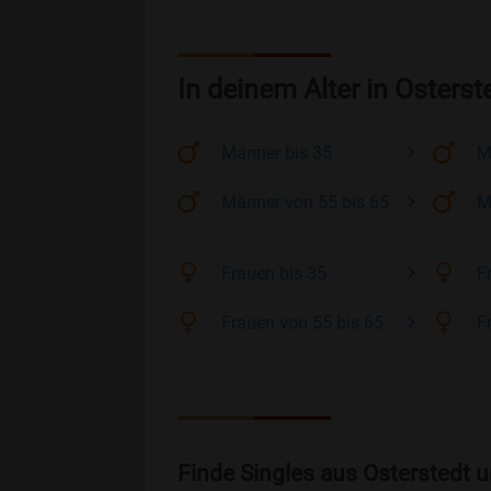
In deinem Alter in Osterst
Männer
bis 35
M
Männer
von 55 bis 65
M
Frauen
bis 35
F
Frauen
von 55 bis 65
F
Finde Singles aus Osterstedt 