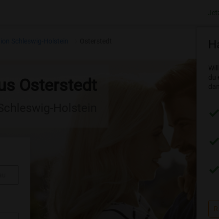
Jet
ion Schleswig-Holstein
Osterstedt
Ha
Wil
du 
us Osterstedt
dam
 Schleswig-Holstein
au
R